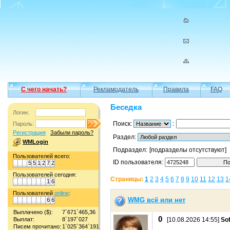
С чего начать?
Рекламодатель
Правила
FAQ
Беседка
Логин:
Поиск:
:
Пароль:
Регистрация
Забыли пароль?
Раздел:
WMLogin
Подраздел:
[подразделы отсутствуют]
Пользователей всего:
ID пользователя:
5
5
1
2
7
2
Пользователей сегодня:
Страницы:
1
2
3
4
5
6
7
8
9
10
11
12
13
1
1
6
Пользователей
online
:
WMG всё или нет
6
6
Выплачено ($):
7`671`465,36
0
Выплат:
8`197`027
[10.08.2026 14:55]
Sof
Писем прочитано:
1`025`364`191