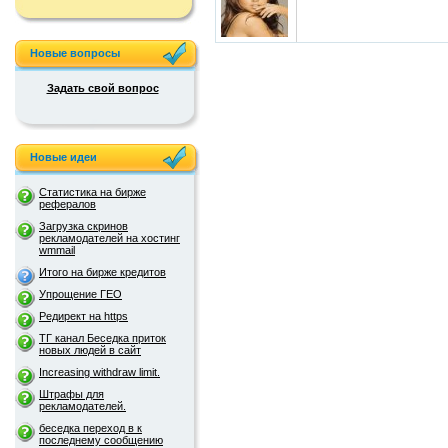
Новые вопросы
Задать свой вопрос
Новые идеи
Статистика на бирже
рефералов
Загрузка скринов
рекламодателей на хостинг
wmmail
Итого на бирже кредитов
Упрощение ГЕО
Редирект на https
ТГ канал Беседка приток
новых людей в сайт
Increasing withdraw limit.
Штрафы для
рекламодателей.
беседка переход в к
последнему сообщению