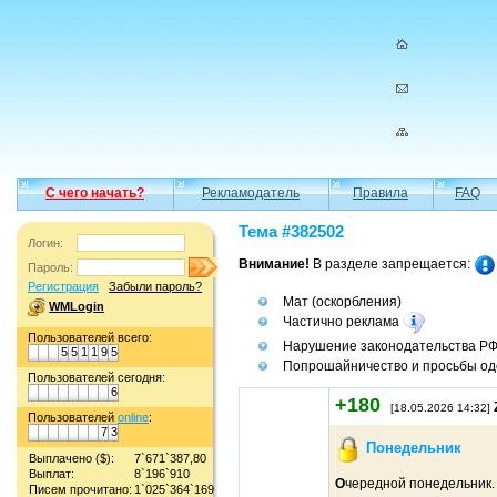
С чего начать?
Рекламодатель
Правила
FAQ
Тема #382502
Логин:
Внимание!
В разделе запрещается:
Пароль:
Регистрация
Забыли пароль?
Мат (оскорбления)
WMLogin
Частично реклама
Пользователей всего:
Нарушение законодательства Р
5
5
1
1
9
5
Попрошайничество и просьбы од
Пользователей сегодня:
6
+180
[18.05.2026 14:32]
Пользователей
online
:
7
3
Понедельник
Выплачено ($):
7`671`387,80
Выплат:
8`196`910
О
чередной понедельник.
Писем прочитано:
1`025`364`169