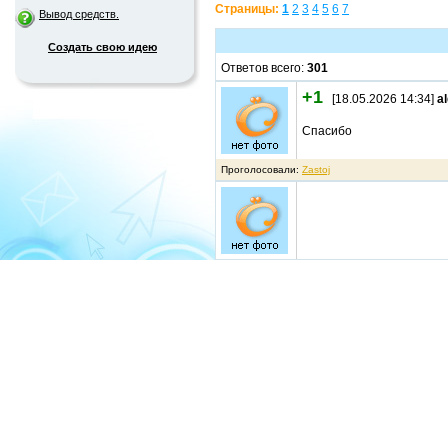
Страницы:
1
2
3
4
5
6
7
Вывод средств.
Создать свою идею
Ответов всего:
301
+1
[18.05.2026 14:34]
a
Спасибо
Проголосовали:
Zastoj