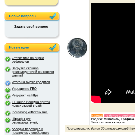
Новые вопросы
Задать свой вопрос
Новые идеи
Статистика на бирже
рефералов
Загрузка скринов
рекламодателей на хостинг
wmmail
Итого на бирже кредитов
Упрощение ГЕО
Редирект на https
ТГ канал Беседка приток
новых людей в сайт
Increasing withdraw limit.
[халява]
[не более 1 сообщен
Штрафы для
Раздел:
Живопись, Графика
Тема закрыта
автором
рекламодателей.
Проголосовали:
более 50 пользователей
[
по
беседка переход в к
последнему сообщению