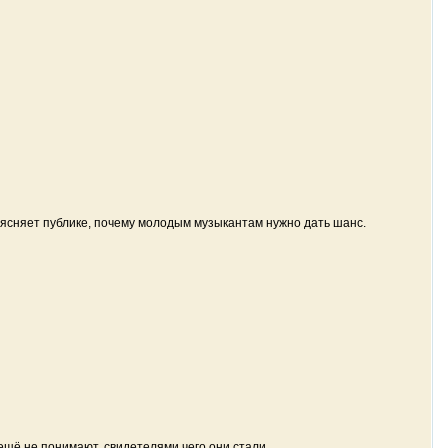
ъясняет публике, почему молодым музыкантам нужно дать шанс.
ещё не понимают, свидетелями чего они стали.