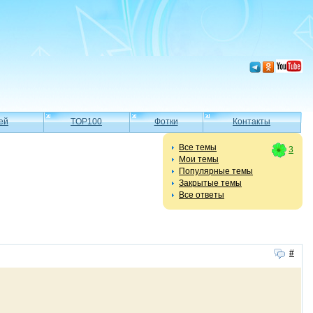
ей
TOP100
Фотки
Контакты
Все темы
3
Мои темы
Популярные темы
Закрытые темы
Все ответы
#