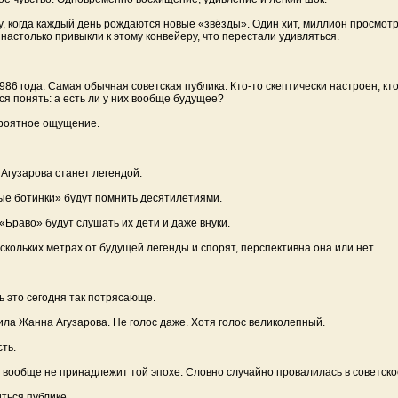
у, когда каждый день рождаются новые «звёзды». Один хит, миллион просмотр
настолько привыкли к этому конвейеру, что перестали удивляться.
986 года. Самая обычная советская публика. Кто-то скептически настроен, кт
я понять: а есть ли у них вообще будущее?
ероятное ощущение.
 Агузарова станет легендой.
ые ботинки» будут помнить десятилетиями.
 «Браво» будут слушать их дети и даже внуки.
скольких метрах от будущей легенды и спорят, перспективна она или нет.
 это сегодня так потрясающе.
ла Жанна Агузарова. Не голос даже. Хотя голос великолепный.
ть.
о вообще не принадлежит той эпохе. Словно случайно провалилась в советское
ться публике.