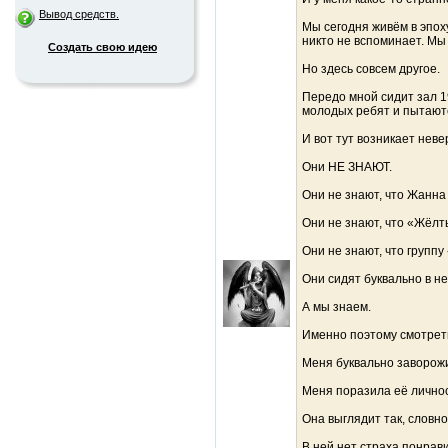
Вывод средств.
Мы сегодня живём в эпох
никто не вспоминает. Мы 
Создать свою идею
Но здесь совсем другое.
Передо мной сидит зал 1
молодых ребят и пытаютс
И вот тут возникает нев
Они НЕ ЗНАЮТ.
Они не знают, что Жанна
Они не знают, что «Жёлт
Они не знают, что группу
Они сидят буквально в не
А мы знаем.
Именно поэтому смотреть
Меня буквально заворожи
Меня поразила её личнос
Она выглядит так, словн
В ней нет страха понрави