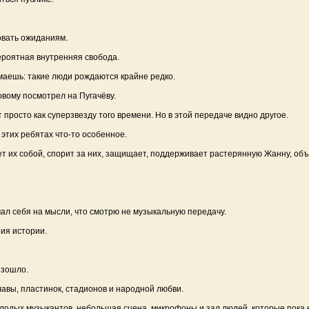
овать ожиданиям.
вероятная внутренняя свобода.
маешь: такие люди рождаются крайне редко.
овому посмотрел на Пугачёву.
просто как суперзвезду того времени. Но в этой передаче видно другое.
 этих ребятах что-то особенное.
т их собой, спорит за них, защищает, поддерживает растерянную Жанну, об
мал себя на мысли, что смотрю не музыкальную передачу.
ия истории.
изошло.
лавы, пластинок, стадионов и народной любви.
олодых музыкантов, небольшая сцена, микрофоны и зал людей, которые пока 