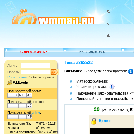
С чего начать?
Рекламодатель
Тема #382522
Логин:
Внимание!
В разделе запрещается:
Пароль:
Регистрация
Забыли пароль?
Мат (оскорбления)
WMLogin
Частично реклама
Пользователей всего:
Нарушение законодательства Р
5
5
1
2
3
4
Попрошайничество и просьбы од
Пользователей сегодня:
1
3
+29
En
[25.05.2026 02:04]
Пользователей
online
:
7
8
Браво
Выплачено ($):
7`671`422,15
Выплат:
8`196`970
Писем прочитано:
1`025`364`189