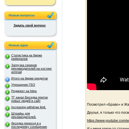
Новые вопросы
Задать свой вопрос
Новые идеи
Статистика на бирже
рефералов
Загрузка скринов
рекламодателей на хостинг
wmmail
Итого на бирже кредитов
Упрощение ГЕО
Редирект на https
ТГ канал Беседка приток
новых людей в сайт
Посмотрел «Браво» и Жан
Increasing withdraw limit.
Друзья, я только что пос
Штрафы для
рекламодателей.
https://www.youtube.com/
беседка переход в к
последнему сообщению
И у меня какое-то стран