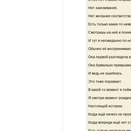
Нет заискивания.
Нет желания соответств
Есть только какая-то не
Смотришь на неё и пони
И тут я неожиданно по-н
Обычно её воспринимают 
Она первой разглядела в
Она буквально прикрывае
И ведь не ошиблась.
Это тоже поражает.
В какой-то момент я пой
Я смотрю момент рожден
Настоящей истории.
Когда ещё ничего не про
Когда впереди ещё нет с
Есть только несколько м