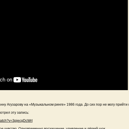
ну Агузарову на «Музыкальном ринге» 1986 года. До сих пор не могу прийти 
мотрел эту запись:
watch?v=3pjecgDcWrI
ное чувство. Одновременно восхищение, удивление и лёгкий шок.