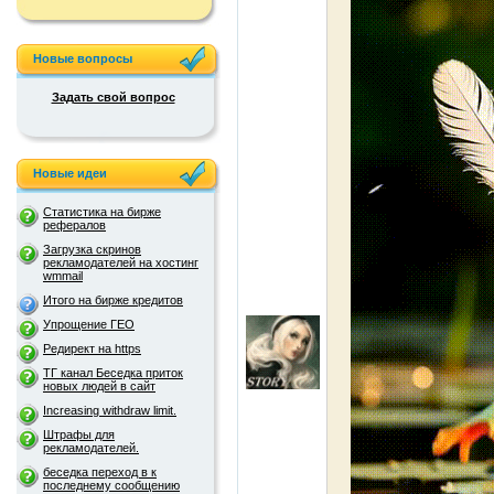
Новые вопросы
Задать свой вопрос
Новые идеи
Статистика на бирже
рефералов
Загрузка скринов
рекламодателей на хостинг
wmmail
Итого на бирже кредитов
Упрощение ГЕО
Редирект на https
ТГ канал Беседка приток
новых людей в сайт
Increasing withdraw limit.
Штрафы для
рекламодателей.
беседка переход в к
последнему сообщению