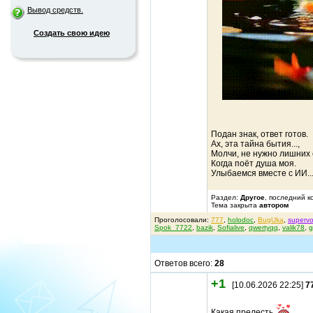
Вывод средств.
Создать свою идею
Подан знак, ответ готов.
Ах, эта тайна бытия...,
Молчи, не нужно лишних 
Когда поёт душа моя.
Улыбаемся вместе с ИИ..
Раздел:
Другое
, последний к
Тема закрыта
автором
Проголосовали:
777
,
holodoc
,
BugUka
,
superv
Spok_7722
,
bazik
,
Sofialive
,
qwertyqq
,
valik78
,
g
Ответов всего:
28
+1
[10.06.2026 22:25]
7
Какая прелесть