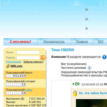
С чего начать?
Рекламодатель
Правила
FAQ
Тема #382555
Логин:
Внимание!
В разделе запрещается:
Пароль:
Регистрация
Забыли пароль?
Мат (оскорбления)
WMLogin
Частично реклама
Нарушение законодательства Р
Пользователей всего:
Попрошайничество и просьбы од
5
5
1
2
0
4
Пользователей сегодня:
+20
St
1
5
[10.06.2026 22:14]
Пользователей
online
:
Ах, эта тайна быти
5
8
Выплачено ($):
7`671`394,34
Выплат:
8`196`931
Писем прочитано:
1`025`364`175