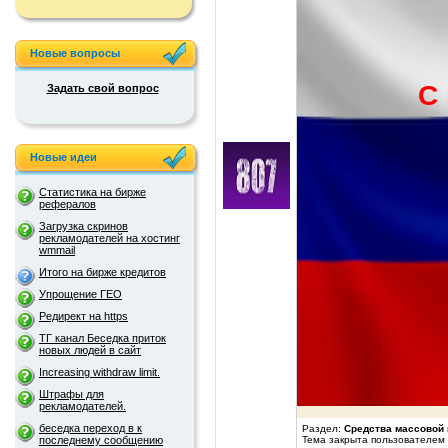
Новые вопросы
С 
Задать свой вопрос
Новые идеи
Статистика на бирже
рефералов
Загрузка скринов
рекламодателей на хостинг
wmmail
Итого на бирже кредитов
Упрощение ГЕО
Редирект на https
ТГ канал Беседка приток
новых людей в сайт
Increasing withdraw limit.
Штрафы для
рекламодателей.
беседка переход в к
Раздел:
Средства массовой
Тема закрыта пользователем
последнему сообщению