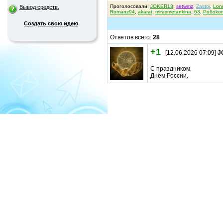
Проголосовали:
JOKER13
,
setwmz
,
Zastoj
,
Lon
Вывод средств.
Romanz94
,
akarat
,
mirasmetankina
,
63
,
Po6oko
Создать свою идею
Ответов всего:
28
+1
[12.06.2026 07:09]
J
С праздником.
Днём России.