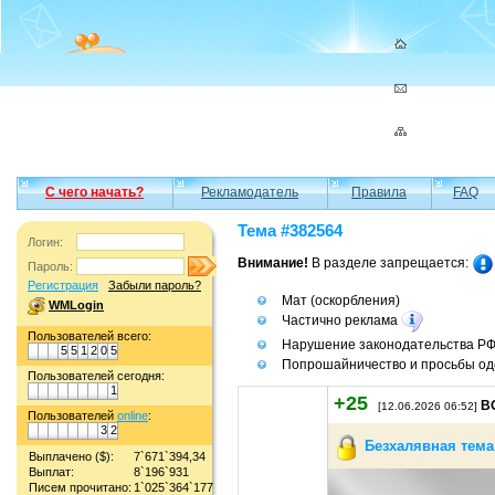
С чего начать?
Рекламодатель
Правила
FAQ
Тема #382564
Логин:
Внимание!
В разделе запрещается:
Пароль:
Регистрация
Забыли пароль?
Мат (оскорбления)
WMLogin
Частично реклама
Пользователей всего:
Нарушение законодательства Р
5
5
1
2
0
5
Попрошайничество и просьбы од
Пользователей сегодня:
1
+25
B
[12.06.2026 06:52]
Пользователей
online
:
3
2
Безхалявная тема
Выплачено ($):
7`671`394,34
Выплат:
8`196`931
Писем прочитано:
1`025`364`177