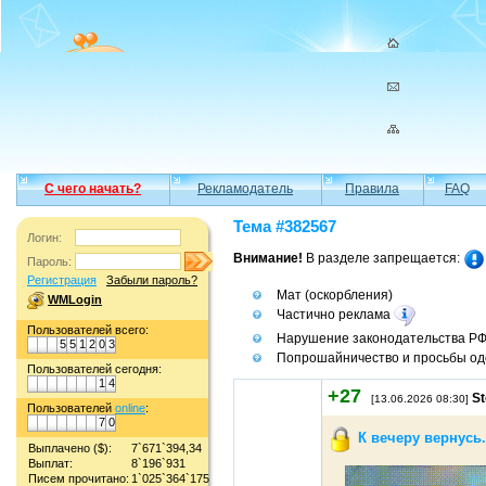
С чего начать?
Рекламодатель
Правила
FAQ
Тема #382567
Логин:
Внимание!
В разделе запрещается:
Пароль:
Регистрация
Забыли пароль?
Мат (оскорбления)
WMLogin
Частично реклама
Пользователей всего:
Нарушение законодательства Р
5
5
1
2
0
3
Попрошайничество и просьбы од
Пользователей сегодня:
1
4
+27
St
[13.06.2026 08:30]
Пользователей
online
:
7
0
К вечеру вернусь.
Выплачено ($):
7`671`394,34
Выплат:
8`196`931
Писем прочитано:
1`025`364`175