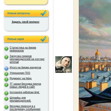
Новые вопросы
Задать свой вопрос
Новые идеи
Статистика на бирже
рефералов
Загрузка скринов
рекламодателей на хостинг
wmmail
Итого на бирже кредитов
Упрощение ГЕО
Редирект на https
ТГ канал Беседка приток
новых людей в сайт
Increasing withdraw limit.
Штрафы для
рекламодателей.
беседка переход в к
последнему сообщению