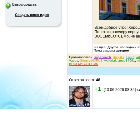
Вывод средств.
Создать свою идею
Всем доброе утро! Хороше
Полетаю, к вечеру вернусь
BOCEMbCOTCEMb, не шал
Раздел:
Другое
, последний к
Тема закрыта
автором
Проголосовали:
supervovch
,
BugUka
,
FreiR
,
val
Vadus
,
Sergey163RUS
,
waterfall
,
aneg34561
,
m
BOCEMbCOTCEMb
Ответов всего:
48
+1
[13.06.2026 08:35]
s