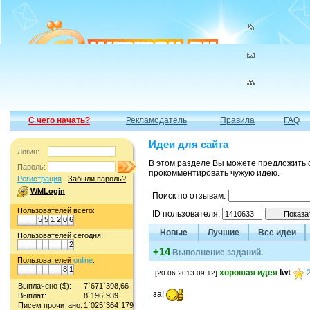
С чего начать?
Рекламодатель
Правила
FAQ
Идеи для сайта
Логин:
В этом разделе Вы можете предложить 
Пароль:
прокомментировать чужую идею.
Регистрация
Забыли пароль?
WMLogin
Поиск по отзывам:
Пользователей всего:
ID пользователя:
5
5
1
2
0
6
Новые
Лучшие
Все идеи
Пользователей сегодня:
2
+14
Выполнение заданий.
Пользователей
online
:
8
1
хорошая идея
lwt
[20.06.2013 09:12]
Выплачено ($):
7`671`398,66
за!
Выплат:
8`196`939
Писем прочитано:
1`025`364`179