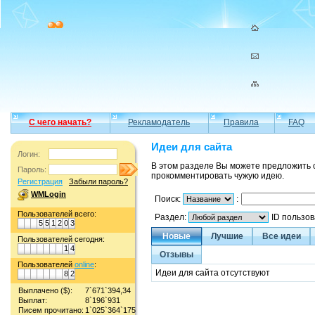
С чего начать?
Рекламодатель
Правила
FAQ
Идеи для сайта
Логин:
В этом разделе Вы можете предложить 
Пароль:
прокомментировать чужую идею.
Регистрация
Забыли пароль?
WMLogin
Поиск:
:
Пользователей всего:
Раздел:
ID пользо
5
5
1
2
0
3
Новые
Лучшие
Все идеи
Пользователей сегодня:
1
4
Отзывы
Пользователей
online
:
Идеи для сайта отсутствуют
8
2
Выплачено ($):
7`671`394,34
Выплат:
8`196`931
Писем прочитано:
1`025`364`175