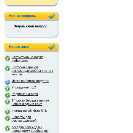
Новые вопросы
Задать свой вопрос
Новые идеи
Статистика на бирже
рефералов
Загрузка скринов
рекламодателей на хостинг
wmmail
Итого на бирже кредитов
Упрощение ГЕО
Редирект на https
ТГ канал Беседка приток
новых людей в сайт
Increasing withdraw limit.
Штрафы для
рекламодателей.
беседка переход в к
последнему сообщению