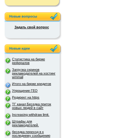
Новые вопросы
Задать свой вопрос
Новые идеи
Статистика на бирже
рефералов
Загрузка скринов
рекламодателей на хостинг
wmmail
Итого на бирже кредитов
Упрощение ГЕО
Редирект на https
ТГ канал Беседка приток
новых людей в сайт
Increasing withdraw limit.
Штрафы для
рекламодателей.
беседка переход в к
последнему сообщению