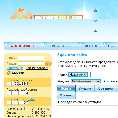
С чего начать?
Рекламодатель
Правила
FAQ
Идеи для сайта
Логин:
В этом разделе Вы можете предложить 
Пароль:
прокомментировать чужую идею.
Регистрация
Забыли пароль?
WMLogin
Поиск:
:
Пользователей всего:
Раздел:
ID пользо
5
5
1
1
9
3
Новые
Лучшие
Все идеи
Пользователей сегодня:
4
Отзывы
Пользователей
online
:
Идеи для сайта отсутствуют
5
7
Выплачено ($):
7`671`384,05
Выплат:
8`196`906
Писем прочитано:
1`025`364`169