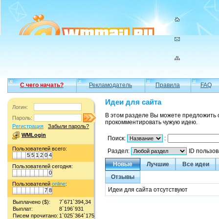
С чего начать?
Рекламодатель
Правила
FAQ
Идеи для сайта
Логин:
В этом разделе Вы можете предложить 
Пароль:
прокомментировать чужую идею.
Регистрация
Забыли пароль?
WMLogin
Поиск:
:
Пользователей всего:
Раздел:
ID пользо
5
5
1
2
0
4
Новые
Лучшие
Все идеи
Пользователей сегодня:
0
Отзывы
Пользователей
online
:
Идеи для сайта отсутствуют
7
8
Выплачено ($):
7`671`394,34
Выплат:
8`196`931
Писем прочитано:
1`025`364`175