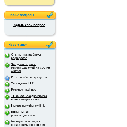
Новые вопросы
Задать свой вопрос
Новые идеи
Статистика на бирже
рефералов
Загрузка скринов
рекламодателей на хостинг
wmmail
Итого на бирже кредитов
Упрощение ГЕО
Редирект на https
ТГ канал Беседка приток
новых людей в сайт
Increasing withdraw limit.
Штрафы для
рекламодателей.
беседка переход в к
последнему сообщению