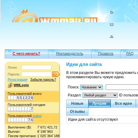
С чего начать?
Рекламодатель
Правила
FAQ
Идеи для сайта
Логин:
В этом разделе Вы можете предложить 
Пароль:
прокомментировать чужую идею.
Регистрация
Забыли пароль?
WMLogin
Поиск:
:
Пользователей всего:
Раздел:
ID пользо
5
5
1
2
2
8
Новые
Лучшие
Все идеи
Пользователей сегодня:
7
Отзывы
Пользователей
online
:
Идеи для сайта отсутствуют
7
6
Выплачено ($):
7`671`421,72
Выплат:
8`196`963
Писем прочитано:
1`025`364`188