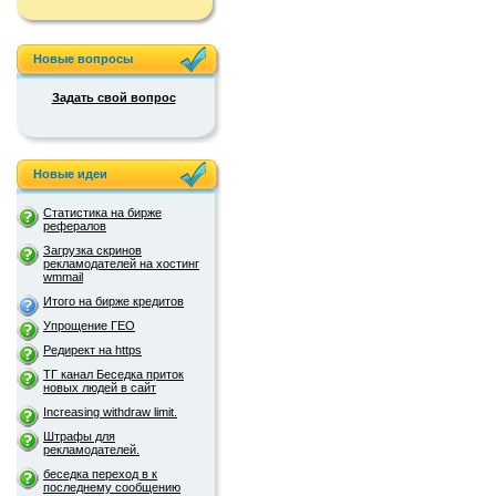
Новые вопросы
Задать свой вопрос
Новые идеи
Статистика на бирже
рефералов
Загрузка скринов
рекламодателей на хостинг
wmmail
Итого на бирже кредитов
Упрощение ГЕО
Редирект на https
ТГ канал Беседка приток
новых людей в сайт
Increasing withdraw limit.
Штрафы для
рекламодателей.
беседка переход в к
последнему сообщению