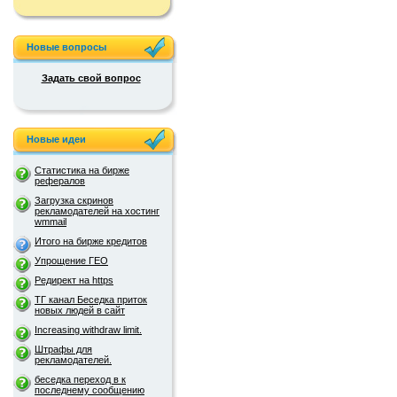
Новые вопросы
Задать свой вопрос
Новые идеи
Статистика на бирже
рефералов
Загрузка скринов
рекламодателей на хостинг
wmmail
Итого на бирже кредитов
Упрощение ГЕО
Редирект на https
ТГ канал Беседка приток
новых людей в сайт
Increasing withdraw limit.
Штрафы для
рекламодателей.
беседка переход в к
последнему сообщению