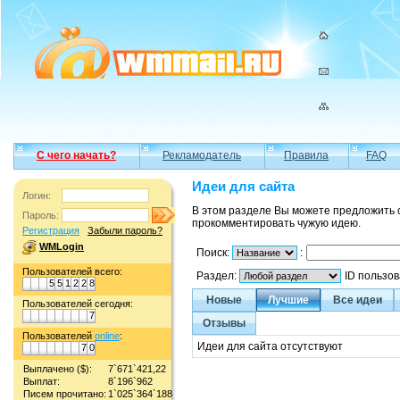
С чего начать?
Рекламодатель
Правила
FAQ
Идеи для сайта
Логин:
В этом разделе Вы можете предложить 
Пароль:
прокомментировать чужую идею.
Регистрация
Забыли пароль?
WMLogin
Поиск:
:
Пользователей всего:
Раздел:
ID пользо
5
5
1
2
2
8
Новые
Лучшие
Все идеи
Пользователей сегодня:
7
Отзывы
Пользователей
online
:
Идеи для сайта отсутствуют
7
0
Выплачено ($):
7`671`421,22
Выплат:
8`196`962
Писем прочитано:
1`025`364`188