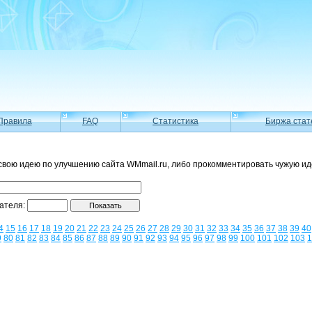
Правила
FAQ
Статистика
Биржа стат
свою идею по улучшению сайта WMmail.ru, либо прокомментировать чужую ид
вателя:
4
15
16
17
18
19
20
21
22
23
24
25
26
27
28
29
30
31
32
33
34
35
36
37
38
39
40
9
80
81
82
83
84
85
86
87
88
89
90
91
92
93
94
95
96
97
98
99
100
101
102
103
1