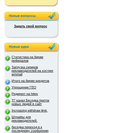
Новые вопросы
Задать свой вопрос
Новые идеи
Статистика на бирже
рефералов
Загрузка скринов
рекламодателей на хостинг
wmmail
Итого на бирже кредитов
Упрощение ГЕО
Редирект на https
ТГ канал Беседка приток
новых людей в сайт
Increasing withdraw limit.
Штрафы для
рекламодателей.
беседка переход в к
последнему сообщению