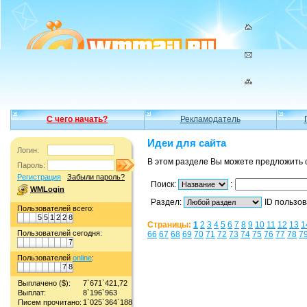
С чего начать?
Рекламодатель
Идеи для сайта
Логин:
В этом разделе Вы можете предложить 
Пароль:
Регистрация
Забыли пароль?
Поиск:
:
WMLogin
Раздел:
ID пользо
Пользователей всего:
5
5
1
2
2
8
Страницы:
1
2
3
4
5
6
7
8
9
10
11
12
13
1
Пользователей сегодня:
66
67
68
69
70
71
72
73
74
75
76
77
78
7
7
Пользователей
online
:
7
8
Выплачено ($):
7`671`421,72
Выплат:
8`196`963
Писем прочитано:
1`025`364`188