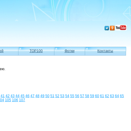
ей
TOP100
Фотки
Контакты
ею.
41
42
43
44
45
46
47
48
49
50
51
52
53
54
55
56
57
58
59
60
61
62
63
64
65
04
105
106
107