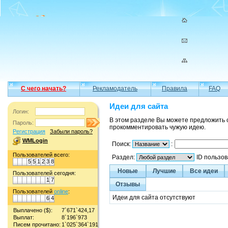
С чего начать?
Рекламодатель
Правила
FAQ
Идеи для сайта
Логин:
В этом разделе Вы можете предложить 
Пароль:
прокомментировать чужую идею.
Регистрация
Забыли пароль?
WMLogin
Поиск:
:
Пользователей всего:
Раздел:
ID пользо
5
5
1
2
3
8
Новые
Лучшие
Все идеи
Пользователей сегодня:
1
7
Отзывы
Пользователей
online
:
Идеи для сайта отсутствуют
6
4
Выплачено ($):
7`671`424,17
Выплат:
8`196`973
Писем прочитано:
1`025`364`191