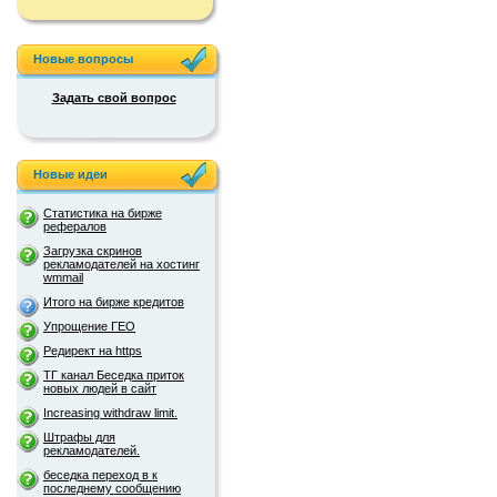
Новые вопросы
Задать свой вопрос
Новые идеи
Статистика на бирже
рефералов
Загрузка скринов
рекламодателей на хостинг
wmmail
Итого на бирже кредитов
Упрощение ГЕО
Редирект на https
ТГ канал Беседка приток
новых людей в сайт
Increasing withdraw limit.
Штрафы для
рекламодателей.
беседка переход в к
последнему сообщению