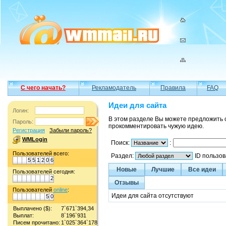
С чего начать?
Рекламодатель
Правила
FAQ
Идеи для сайта
Логин:
В этом разделе Вы можете предложить 
Пароль:
прокомментировать чужую идею.
Регистрация
Забыли пароль?
WMLogin
Поиск:
:
Пользователей всего:
Раздел:
ID пользо
5
5
1
2
0
6
Новые
Лучшие
Все идеи
Пользователей сегодня:
2
Отзывы
Пользователей
online
:
Идеи для сайта отсутствуют
5
0
Выплачено ($):
7`671`394,34
Выплат:
8`196`931
Писем прочитано:
1`025`364`178