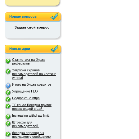
Новые вопросы
Задать свой вопрос
Новые идеи
Статистика на бирже
рефералов
Загрузка скринов
рекламодателей на хостинг
wmmail
Итого на бирже кредитов
Упрощение ГЕО
Редирект на https
ТГ канал Беседка приток
новых людей в сайт
Increasing withdraw limit.
Штрафы для
рекламодателей.
беседка переход в к
последнему сообщению