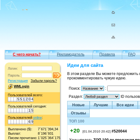
С чего начать?
Рекламодатель
Правила
FAQ
Идеи для сайта
Логин:
В этом разделе Вы можете предложить 
Пароль:
прокомментировать чужую идею.
Регистрация
Забыли пароль?
WMLogin
Поиск:
:
Пользователей всего:
Раздел:
ID пользо
5
5
1
2
0
4
Новые
Лучшие
Все идеи
Пользователей сегодня:
1
5
Отзывы
Пользователей
online
:
ТОП 100
6
9
Выплачено ($):
7`671`394,34
+20
#520044
[01.04.2010 20:42]
Выплат:
8`196`931
Писем прочитано:
1`025`364`175