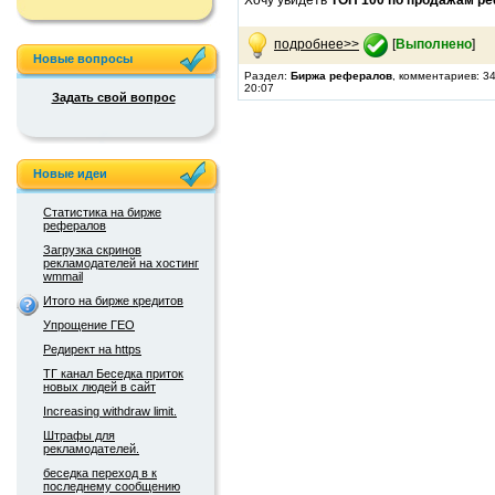
Хочу увидеть
ТОП 100 по продажам ре
подробнее>>
[
Выполнено
]
Новые вопросы
Раздел:
Биржа рефералов
, комментариев: 3
20:07
Задать свой вопрос
Новые идеи
Статистика на бирже
рефералов
Загрузка скринов
рекламодателей на хостинг
wmmail
Итого на бирже кредитов
Упрощение ГЕО
Редирект на https
ТГ канал Беседка приток
новых людей в сайт
Increasing withdraw limit.
Штрафы для
рекламодателей.
беседка переход в к
последнему сообщению