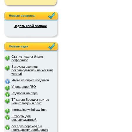
Новые вопросы
Задать свой вопрос
Новые идеи
Статистика на бирже
рефералов
Загрузка скринов
рекламодателей на хостинг
wmmail
Итого на бирже кредитов
Упрощение ГЕО
Редирект на https
ТГ канал Беседка приток
новых людей в сайт
Increasing withdraw limit.
Штрафы для
рекламодателей.
беседка переход в к
последнему сообщению