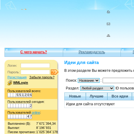
С чего начать?
Рекламодатель
Идеи для сайта
Логин:
В этом разделе Вы можете предложить 
Пароль:
Регистрация
Забыли пароль?
Поиск:
:
WMLogin
Раздел:
ID пользо
Пользователей всего:
5
5
1
2
0
6
Новые
Лучшие
Все идеи
Пользователей сегодня:
Идеи для сайта отсутствуют
2
Пользователей
online
:
4
7
Выплачено ($):
7`671`394,34
Выплат:
8`196`931
Писем прочитано:
1`025`364`178