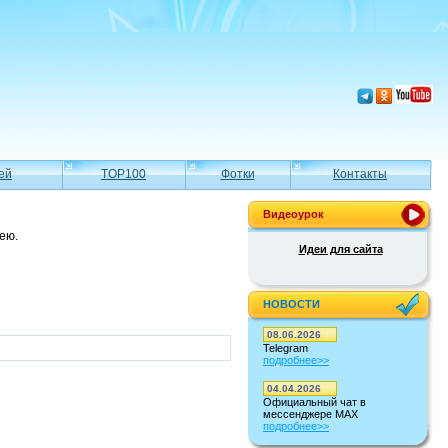
ей
TOP100
Фотки
Контакты
Видеоурок
ею.
Идеи для сайта
НОВОСТИ
08.06.2026
Telegram
подробнее>>
04.04.2026
Официальный чат в
мессенджере MAX
подробнее>>