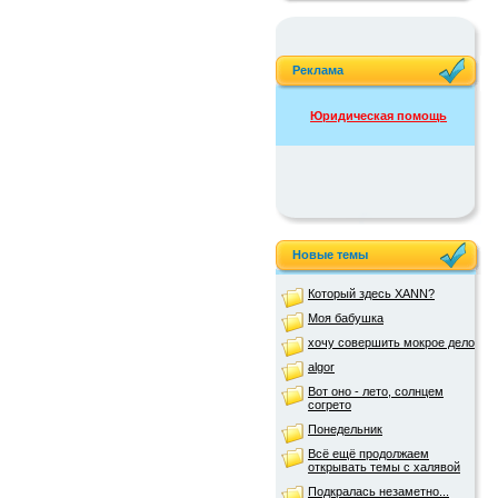
Реклама
Юридическая помощь
Новые темы
Который здесь XANN?
Моя бабушка
хочу совершить мокрое дело
algor
Вот оно - лето, солнцем
согрето
Понедельник
Всё ещё продолжаем
открывать темы с халявой
Подкралась незаметно...