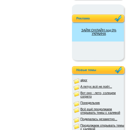
Реклама
ЗАЙМ ОНЛАЙН под 0%
УКРАИНА
Новые темы
algor
А петух всё не поёт...
Вот оно - лето, солнцем
согрето
Понедельник
Всё ещё продолжаем
открывать темы с халявой
Подкралась незаметно...
Продолжаем открывать темы
с халявой