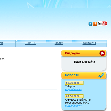
ей
TOP100
Фотки
Контакты
Видеоурок
ею.
Идеи для сайта
НОВОСТИ
08.06.2026
Telegram
подробнее>>
04.04.2026
Официальный чат в
мессенджере MAX
подробнее>>