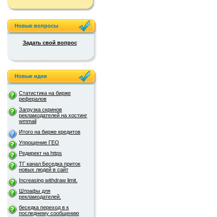
Новые вопросы
Задать свой вопрос
Новые идеи
Статистика на бирже
рефералов
Загрузка скринов
рекламодателей на хостинг
wmmail
Итого на бирже кредитов
Упрощение ГЕО
Редирект на https
ТГ канал Беседка приток
новых людей в сайт
Increasing withdraw limit.
Штрафы для
рекламодателей.
беседка переход в к
последнему сообщению