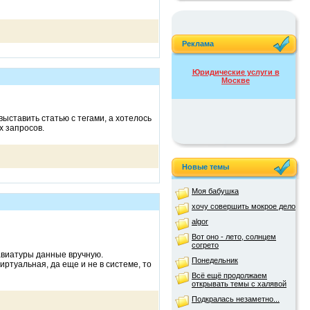
Реклама
Юридические услуги в
Москве
ыставить статью с тегами, а хотелось
х запросов.
Новые темы
Моя бабушка
хочу совершить мокрое дело
algor
Вот оно - лето, солнцем
согрето
лавиатуры данные вручную.
Понедельник
иртуальная, да еще и не в системе, то
Всё ещё продолжаем
открывать темы с халявой
Подкралась незаметно...