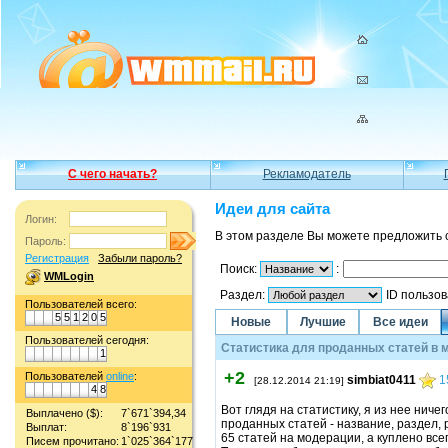
С чего начать?
Рекламодатель
Идеи для сайта
Логин:
В этом разделе Вы можете предложить 
Пароль:
Регистрация
Забыли пароль?
Поиск:
:
WMLogin
Раздел:
ID пользо
Пользователей всего:
5
5
1
2
0
5
Новые
Лучшие
Все идеи
Пользователей сегодня:
Статистика для проданных статей в 
1
+2
Пользователей
online
:
simbiat0411
1
[28.12.2014 21:19]
4
8
Вот глядя на статистику, я из нее нич
Выплачено ($):
7`671`394,34
проданных статей - название, раздел, 
Выплат:
8`196`931
65 статей на модерации, а куплено все
Писем прочитано:
1`025`364`177