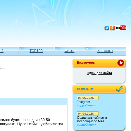
ей
TOP100
Фотки
Контакты
Видеоурок
ею.
Идеи для сайта
НОВОСТИ
08.06.2026
Telegram
подробнее>>
04.04.2026
Официальный чат в
е видно будет последние 30-50
мессенджере MAX
 покупают. Ну вот сейчас добавляется
подробнее>>