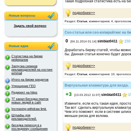
Такая подробная статистика есть на б
подробнее>>
Новые вопросы
Раздел:
Статьи
, комментариев: 4, проголосо
Задать свой вопрос
Сео-статьи или сео-копирайтинг на б
0
simbiat0411
150
[04.11.2014 01:14]
Новые идеи
Доработать биржу статей, чтобы можно
бы. Данная статья конечно будет доро
Статистика на бирже
рефералов
подробнее>>
Загрузка скринов
рекламодателей на хостинг
wmmail
Раздел:
Статьи
, комментариев: 10, проголос
Итого на бирже кредитов
Виртуальная клавиатура для входа.
Упрощение ГЕО
Редирект на https
+3
simbiat0411
1
[13.03.2012 11:07]
ТГ канал Беседка приток
новых людей в сайт
Извините, если есть такая идея, прост
Так вот: сделать виртуальную клавиатур
Increasing withdraw limit.
Чем это поможет: если в системе шпион 
Штрафы для
меньше риска для взлома.
рекламодателей.
беседка переход в к
подробнее>>
последнему сообщению