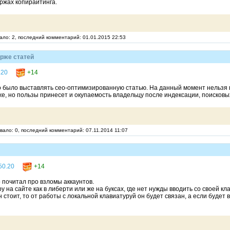
иржах копирайтинга.
вало: 2, последний комментарий: 01.01.2015 22:53
ирже статей
.20
+14
 было выставлять сео-оптимизированную статью. На данный момент нельзя в
же, но пользы принесет и окупаемость владельцу после индексации, поисковы
овало: 0, последний комментарий: 07.11.2014 11:07
50.20
+14
о почитал про взломы аккаунтов.
у на сайте как в либерти или же на буксах, где нет нужды вводить со своей к
стоит, то от работы с локальной клавиатуруй он будет связан, а если будет в