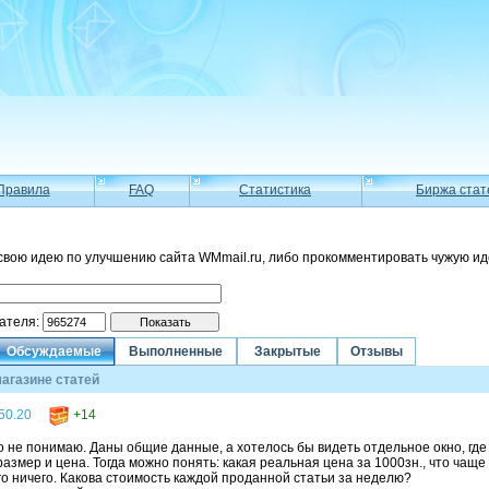
Правила
FAQ
Статистика
Биржа стат
свою идею по улучшению сайта WMmail.ru, либо прокомментировать чужую ид
вателя:
Обсуждаемые
Выполненные
Закрытые
Отзывы
магазине статей
50.20
+14
его не понимаю. Даны общие данные, а хотелось бы видеть отдельное окно, гд
размер и цена. Тогда можно понять: какая реальная цена за 1000зн., что чаще
го ничего. Какова стоимость каждой проданной статьи за неделю?