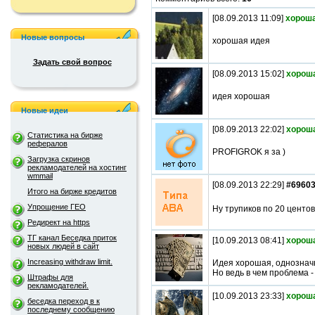
[08.09.2013 11:09]
хороша
Новые вопросы
хорошая идея
Задать свой вопрос
[08.09.2013 15:02]
хорош
идея хорошая
Новые идеи
[08.09.2013 22:02]
хорош
Статистика на бирже
рефералов
PROFIGROK я за )
Загрузка скринов
рекламодателей на хостинг
wmmail
[08.09.2013 22:29]
#6960
Итого на бирже кредитов
Упрощение ГЕО
Ну трупиков по 20 центов
Редирект на https
ТГ канал Беседка приток
[10.09.2013 08:41]
хорош
новых людей в сайт
Increasing withdraw limit.
Идея хорошая, однознач
Но ведь в чем проблема -
Штрафы для
рекламодателей.
[10.09.2013 23:33]
хорош
беседка переход в к
последнему сообщению