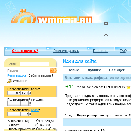
С чего начать?
Рекламодатель
Правила
FAQ
Идеи для сайта
Логин:
Новые
Лучшие
Все идеи
Пароль:
Регистрация
Забыли пароль?
Выставить всех рефералов по оценк
WMLogin
+11
PROFIGROK
[08.09.2013 09:52]
Пользователей всего:
5
5
1
2
4
8
Предлагаю сделать кнопку в списке реф
Пользователей сегодня:
авто удаления рефералов каждую недел
8
надоедает... А так в один клик получится
Пользователей
online
:
7
5
Раздел:
Биржа рефералов
, проголосовало: 1
Выплачено ($):
7`671`439,61
Выплат:
8`196`988
Писем прочитано:
1`025`364`191
Комментариев всего:
16