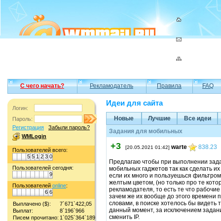
С чего начать?
Рекламодатель
Правила
FAQ
Идеи для сайта
Логин:
Новые
Лучшие
Все идеи
Пароль:
Регистрация
Забыли пароль?
Задания для мобильных
WMLogin
+3
warte
838.23
[20.05.2021 01:42]
Пользователей всего:
5
5
1
2
3
0
Предлагаю чтобы при выполнении зада
Пользователей сегодня:
мобильных гаджетов так как сделать их
9
если их много и пользуешься фильтром
желтым цветом, (но только про те кот
Пользователей
online
:
рекламодателя, то есть те что рабочие
6
6
зачем же их вообще до этого времени 
словами, в поиске хотелось бы видеть 
Выплачено ($):
7`671`422,05
данный момент, за исключением задани
Выплат:
8`196`966
сменить IP.
Писем прочитано:
1`025`364`189