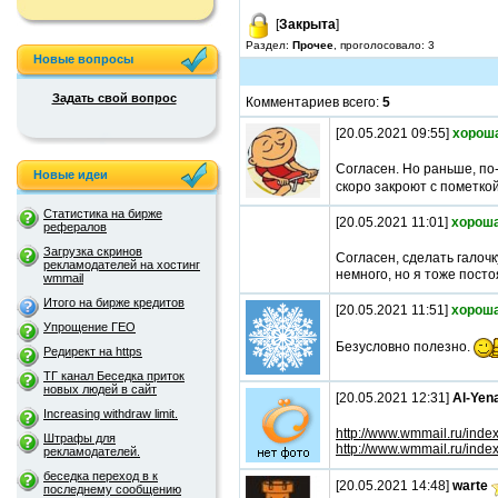
[
Закрыта
]
Раздел:
Прочее
, проголосовало: 3
Новые вопросы
Задать свой вопрос
Комментариев всего:
5
[20.05.2021 09:55]
хорош
Согласен. Но раньше, по
Новые идеи
скоро закроют с пометкой
Статистика на бирже
[20.05.2021 11:01]
хороша
рефералов
Загрузка скринов
Согласен, сделать галочк
рекламодателей на хостинг
немного, но я тоже посто
wmmail
Итого на бирже кредитов
[20.05.2021 11:51]
хороша
Упрощение ГЕО
Безусловно полезно.
Редирект на https
ТГ канал Беседка приток
новых людей в сайт
[20.05.2021 12:31]
Al-Yen
Increasing withdraw limit.
http://www.wmmail.ru/ind
Штрафы для
http://www.wmmail.ru/ind
рекламодателей.
беседка переход в к
[20.05.2021 14:48]
warte
последнему сообщению