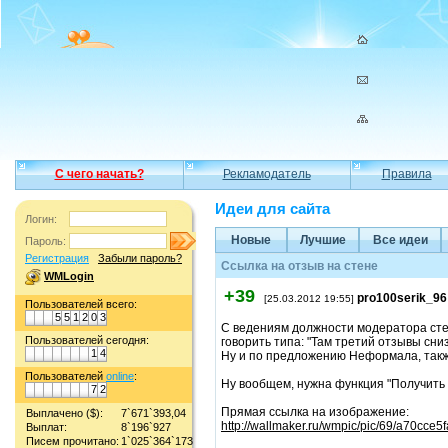
С чего начать?
Рекламодатель
Правила
Идеи для сайта
Логин:
Новые
Лучшие
Все идеи
Пароль:
Регистрация
Забыли пароль?
Ссылка на отзыв на стене
WMLogin
+39
pro100serik_96
[25.03.2012 19:55]
Пользователей всего:
5
5
1
2
0
3
С ведениям должности модератора стен
Пользователей сегодня:
говорить типа: "Там третий отзывы сниз
1
4
Ну и по предложению Неформала, также
Пользователей
online
:
Ну вообщем, нужна функция "Получить 
7
2
Прямая ссылка на изображение:
Выплачено ($):
7`671`393,04
http://wallmaker.ru/wmpic/pic/69/a70cce5
Выплат:
8`196`927
Писем прочитано:
1`025`364`173