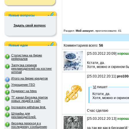
Новые вопросы
Задать свой вопрос
Раздел:
Мой аккаунт
, проголосовало: 41
Новые идеи
Комментариев всего:
56
[25.03.2012 20:09]
хорош
Статистика на бирже
рефералов
Кстати, да.
Загрузка скринов
Хотя, можно и скрином б
рекламодателей на хостинг
wmmail
[25.03.2012 20:11]
pro100
Итого на бирже кредитов
Упрощение ГЕО
Vi
пишет
Редирект на https
Кстати, да.
ТГ канал Беседка приток
Хотя, можно и скрино
новых людей в сайт
Increasing withdraw limit.
Счас сделаю
Штрафы для
рекламодателей.
[25.03.2012 20:13]
хорош
беседка переход в к
последнему сообщению
за,так же как в беседке)# 