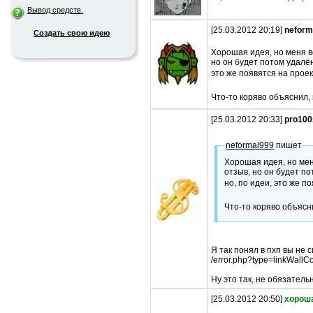
Вывод средств.
[25.03.2012 20:19]
neform
Создать свою идею
Хорошая идея, но меня во
но он будет потом удалён 
это же появятся на прое
Что-то коряво объяснил,
[25.03.2012 20:33]
pro100
neformal999
пишет
Хорошая идея, но меня
отзыв, но он будет по
но, по идеи, это же 
Что-то коряво объясн
Я так понял в пхп вы не
/error.php?type=linkWall
Ну это так, не обязатель
[25.03.2012 20:50]
хорош