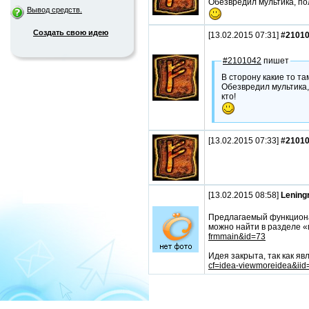
Обезвредил мультика, по
Вывод средств.
Создать свою идею
[13.02.2015 07:31]
#2101
#2101042
пишет
В сторону какие то т
Обезвредил мультика, 
кто!
[13.02.2015 07:33]
#2101
[13.02.2015 08:58]
Lening
Предлагаемый функциона
можно найти в разделе 
frmmain&id=73
Идея закрыта, так как я
cf=idea-viewmoreidea&ii