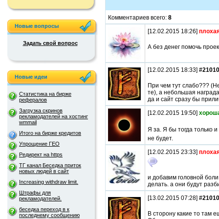
Комментариев всего:
8
Новые вопросы
[12.02.2015 18:26]
плохая
Задать свой вопрос
А без денег помочь прое
[12.02.2015 18:33]
#2101
Новые идеи
При чем тут слабо??? (Не
те), а небольшая наград
Статистика на бирже
да и сайт сразу бы прили
рефералов
Загрузка скринов
[12.02.2015 19:50]
хорош
рекламодателей на хостинг
wmmail
Я за. Я бы тогда только и
Итого на бирже кредитов
не будет.
Упрощение ГЕО
[12.02.2015 23:33]
плохая
Редирект на https
ТГ канал Беседка приток
новых людей в сайт
и добавим головной боли
Increasing withdraw limit.
делать. а они будут разб
Штрафы для
[13.02.2015 07:28]
#2101
рекламодателей.
беседка переход в к
В сторону какие то там 
последнему сообщению