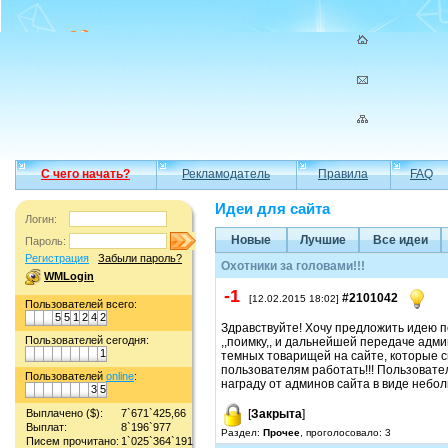
С чего начать?
Рекламодатель
Правила
FAQ
Идеи для сайта
Логин:
Новые
Лучшие
Все идеи
Пароль:
Регистрация
Забыли пароль?
Охотники за головами!!!
WMLogin
-1
#2101042
[12.02.2015 18:02]
Пользователей всего:
5
5
1
2
4
2
Здравствуйте! Хочу предложить идею 
Пользователей сегодня:
,,поимку,, и дальнейшей передаче адми
1
темных товарищей на сайте, которые
пользователям работать!!! Пользовател
Пользователей
online
:
награду от админов сайта в виде небол
3
5
Выплачено ($):
7`671`425,66
[
Закрыта
]
Выплат:
8`196`977
Раздел:
Прочее
, проголосовало: 3
Писем прочитано:
1`025`364`191