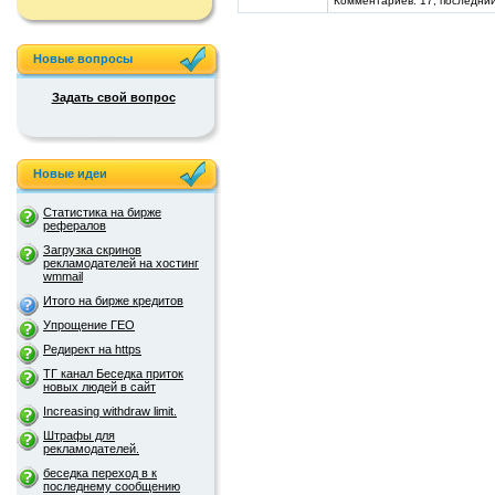
Комментариев: 17, последний
Новые вопросы
Задать свой вопрос
Новые идеи
Статистика на бирже
рефералов
Загрузка скринов
рекламодателей на хостинг
wmmail
Итого на бирже кредитов
Упрощение ГЕО
Редирект на https
ТГ канал Беседка приток
новых людей в сайт
Increasing withdraw limit.
Штрафы для
рекламодателей.
беседка переход в к
последнему сообщению