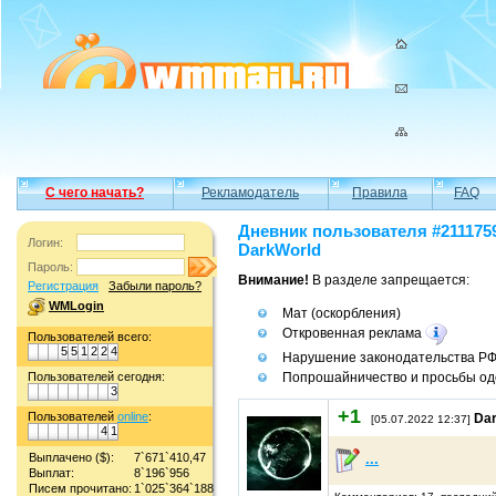
С чего начать?
Рекламодатель
Правила
FAQ
Дневник пользователя #211175
Логин:
DarkWorld
Пароль:
Внимание!
В разделе запрещается:
Регистрация
Забыли пароль?
WMLogin
Мат (оскорбления)
Откровенная реклама
Пользователей всего:
5
5
1
2
2
4
Нарушение законодательства Р
Попрошайничество и просьбы од
Пользователей сегодня:
3
+1
Пользователей
online
:
Da
[05.07.2022 12:37]
4
1
Выплачено ($):
7`671`410,47
...
Выплат:
8`196`956
Писем прочитано:
1`025`364`188