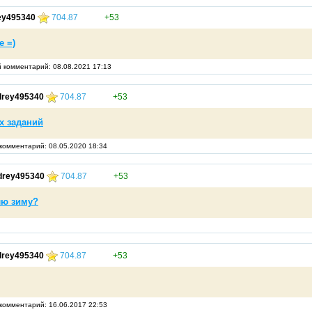
ey495340
704.87
+53
е =)
 комментарий: 08.08.2021 17:13
rey495340
704.87
+53
х заданий
комментарий: 08.05.2020 18:34
drey495340
704.87
+53
лю зиму?
rey495340
704.87
+53
комментарий: 16.06.2017 22:53