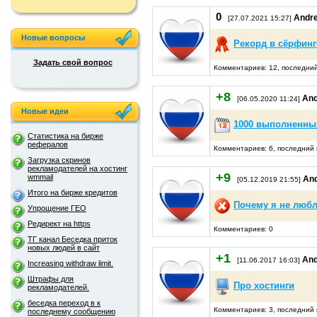
0
Andr
[27.07.2021 15:27]
Новые вопросы
Рекорд в сёрфинг
Задать свой вопрос
Комментариев: 12, последний
+8
And
[06.05.2020 11:24]
Новые идеи
1000 выполненны
Статистика на бирже
рефералов
Комментариев: 6, последний 
Загрузка скринов
рекламодателей на хостинг
+9
wmmail
An
[05.12.2019 21:55]
Итого на бирже кредитов
Почему я не люб
Упрощение ГЕО
Редирект на https
Комментариев: 0
ТГ канал Беседка приток
новых людей в сайт
+1
And
[11.06.2017 16:03]
Increasing withdraw limit.
Штрафы для
Про хостинги
рекламодателей.
беседка переход в к
Комментариев: 3, последний 
последнему сообщению