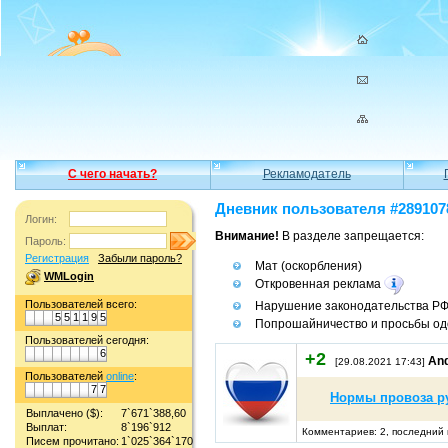
С чего начать?
Рекламодатель
Дневник пользователя #289107
Логин:
Внимание!
В разделе запрещается:
Пароль:
Регистрация
Забыли пароль?
Мат (оскорбления)
WMLogin
Откровенная реклама
Пользователей всего:
Нарушение законодательства Р
5
5
1
1
9
5
Попрошайничество и просьбы од
Пользователей сегодня:
6
+2
An
[29.08.2021 17:43]
Пользователей
online
:
7
7
Нормы провоза ру
Выплачено ($):
7`671`388,60
Выплат:
8`196`912
Комментариев: 2, последний 
Писем прочитано:
1`025`364`170