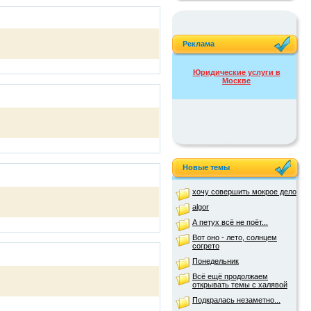
Реклама
Юридические услуги в
Москве
Новые темы
хочу совершить мокрое дело
algor
А петух всё не поёт...
Вот оно - лето, солнцем
согрето
Понедельник
Всё ещё продолжаем
открывать темы с халявой
Подкралась незаметно...