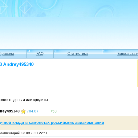
Правила
FAQ
Статистика
Биржа стат
8 Andrey495340
Ф
олжить деньги или кредиты
drey495340
704.87
+53
чной клади в самолётах российских авиакомпаний
комментарий: 03.09.2021 22:51