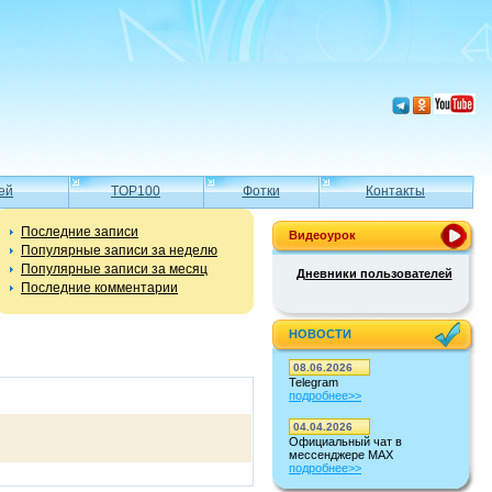
ей
TOP100
Фотки
Контакты
Последние записи
Видеоурок
Популярные записи за неделю
Популярные записи за месяц
Дневники пользователей
Последние комментарии
НОВОСТИ
08.06.2026
Telegram
подробнее>>
04.04.2026
Официальный чат в
мессенджере MAX
подробнее>>