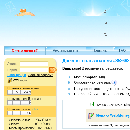
С чего начать?
Рекламодатель
Правила
FAQ
Дневник пользователя #352693 
Логин:
Внимание!
В разделе запрещается:
Пароль:
Регистрация
Забыли пароль?
Мат (оскорбления)
WMLogin
Откровенная реклама
Пользователей всего:
Нарушение законодательства Р
5
5
1
2
4
9
Попрошайничество и просьбы од
Пользователей сегодня:
9
+4
she
[25.06.2020 13:36]
Пользователей
online
:
7
6
Меняю WebMoney,
Выплачено ($):
7`671`439,61
Выплат:
8`196`988
Комментариев: 3, последний 
Писем прочитано:
1`025`364`191