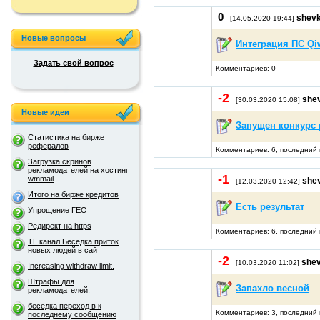
0
shevk
[14.05.2020 19:44]
Новые вопросы
Интеграция ПС Qi
Задать свой вопрос
Комментариев: 0
-2
she
[30.03.2020 15:08]
Новые идеи
Запущен конкурс
Статистика на бирже
рефералов
Комментариев: 6, последний 
Загрузка скринов
рекламодателей на хостинг
-1
wmmail
she
[12.03.2020 12:42]
Итого на бирже кредитов
Есть результат
Упрощение ГЕО
Редирект на https
Комментариев: 6, последний 
ТГ канал Беседка приток
новых людей в сайт
-2
she
[10.03.2020 11:02]
Increasing withdraw limit.
Штрафы для
Запахло весной
рекламодателей.
беседка переход в к
Комментариев: 3, последний 
последнему сообщению