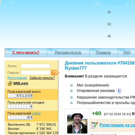
С чего начать?
Рекламодатель
Правила
FAQ
Дневник пользователя #704158
Логин:
Ryslan777
Пароль:
Внимание!
В разделе запрещается:
Регистрация
Забыли пароль?
WMLogin
Мат (оскорбления)
Откровенная реклама
Пользователей всего:
5
5
1
2
0
8
Нарушение законодательства Р
Попрошайничество и просьбы од
Пользователей сегодня:
4
+60
Пользователей
online
:
R
[07.02.2026 18:31]
8
4
Выплачено ($):
7`671`399,01
Регистрация на с
Выплат:
8`196`941
Писем прочитано:
1`025`364`179