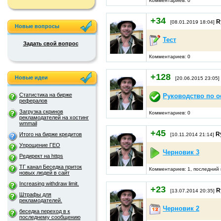
Комментариев: 0
+34
R
[08.01.2019 18:04]
Новые вопросы
Тест
Задать свой вопрос
Комментариев: 0
+128
Новые идеи
[20.06.2015 23:05]
Статистика на бирже
Руководство по о
рефералов
Загрузка скринов
Комментариев: 0
рекламодателей на хостинг
wmmail
+45
R
Итого на бирже кредитов
[10.11.2014 21:14]
Упрощение ГЕО
Черновик 3
Редирект на https
ТГ канал Беседка приток
Комментариев: 1, последний 
новых людей в сайт
Increasing withdraw limit.
+23
R
[13.07.2014 20:35]
Штрафы для
рекламодателей.
Черновик 2
беседка переход в к
последнему сообщению