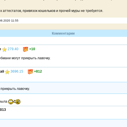
х аттестатов, привязок кошельков и прочей муры не требуется.
06.2020 11:55
Комментарии
e
279.40
+10
ебмани могут прикрыть лавочку.
ali
3696.15
+812
 прикрыть лавочку.
крыла
013