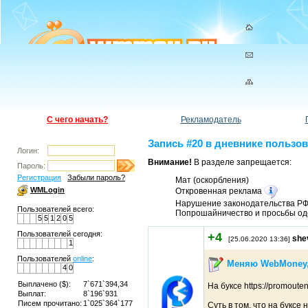
С чего начать?
Рекламодатель
Запись #20 в дневнике пользов
Логин:
Внимание!
В разделе запрещается:
Пароль:
Регистрация
Забыли пароль?
Мат (оскорбления)
WMLogin
Откровенная реклама
Нарушение законодательства Р
Пользователей всего:
Попрошайничество и просьбы од
5
5
1
2
0
5
Пользователей сегодня:
+4
she
[25.06.2020 13:36]
1
Пользователей
online
:
Меняю WebMoney, 
4
0
Выплачено ($):
7`671`394,34
На буксе https://promou
Выплат:
8`196`931
Писем прочитано:
1`025`364`177
Суть в том, что на буксе