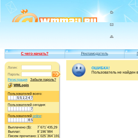
С чего начать?
Рекламодатель
Логин:
ОШИБКА!
Пользователь не найден 
Пароль:
Регистрация
Забыли пароль?
WMLogin
Пользователей всего:
5
5
1
2
4
7
Пользователей сегодня:
7
Пользователей
online
:
8
5
Выплачено ($):
7`671`435,29
Выплат:
8`196`984
Писем прочитано:
1`025`364`191