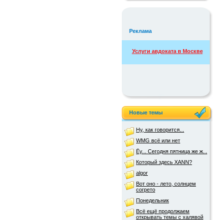
Реклама
Услуги авдоката в Москве
Новые темы
Ну, как говорится...
WMG всё или нет
Ёу... Сегодня пятница же ж...
Который здесь XANN?
algor
Вот оно - лето, солнцем
согрето
Понедельник
Всё ещё продолжаем
открывать темы с халявой