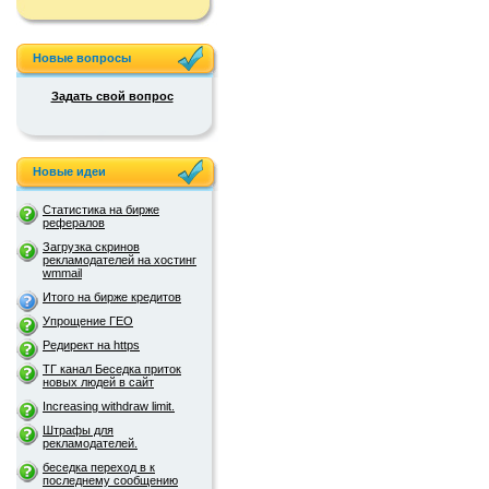
Новые вопросы
Задать свой вопрос
Новые идеи
Статистика на бирже
рефералов
Загрузка скринов
рекламодателей на хостинг
wmmail
Итого на бирже кредитов
Упрощение ГЕО
Редирект на https
ТГ канал Беседка приток
новых людей в сайт
Increasing withdraw limit.
Штрафы для
рекламодателей.
беседка переход в к
последнему сообщению