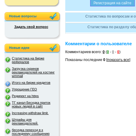
Новые вопросы
Статистика по вопросам и 
Задать свой вопрос
Статистика по разделу об
Комментарии о пользователе
Новые идеи
Комментариев всего:
0
(
0
-
0
-
0
)
Статистика на бирже
Показаны последние
0
[
показать все
]
рефералов
Загрузка скринов
рекламодателей на хостинг
wmmail
Итого на бирже кредитов
Упрощение ГЕО
Редирект на https
ТГ канал Беседка приток
новых людей в сайт
Increasing withdraw limit.
Штрафы для
рекламодателей.
беседка переход в к
последнему сообщению