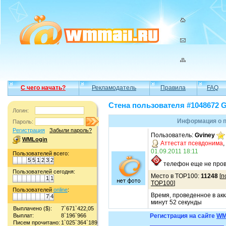
С чего начать?
Рекламодатель
Правила
FAQ
Стена пользователя #1048672 G
Логин:
Информация о п
Пароль:
Регистрация
Забыли пароль?
Пользователь:
Gviney
WMLogin
Аттестат псевдонима
,
01.09.2011 18:11
Пользователей всего:
5
5
1
2
3
2
телефон еще не пров
Пользователей сегодня:
Место в TOP100:
11248
[
п
1
1
TOP100
]
Пользователей
online
:
Время, проведенное в акк
7
4
минут 52 секунды
Выплачено ($):
7`671`422,05
Выплат:
8`196`966
Регистрация на сайте
WM
Писем прочитано:
1`025`364`189