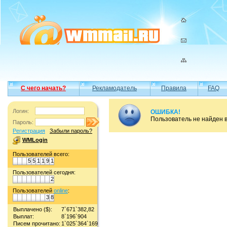
С чего начать?
Рекламодатель
Правила
FAQ
Логин:
ОШИБКА!
Пользователь не найден 
Пароль:
Регистрация
Забыли пароль?
WMLogin
Пользователей всего:
5
5
1
1
9
1
Пользователей сегодня:
2
Пользователей
online
:
3
8
Выплачено ($):
7`671`382,82
Выплат:
8`196`904
Писем прочитано:
1`025`364`169