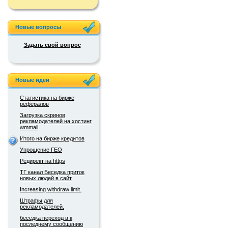
Новые вопросы
Задать свой вопрос
Новые идеи
Статистика на бирже
рефералов
Загрузка скринов
рекламодателей на хостинг
wmmail
Итого на бирже кредитов
Упрощение ГЕО
Редирект на https
ТГ канал Беседка приток
новых людей в сайт
Increasing withdraw limit.
Штрафы для
рекламодателей.
беседка переход в к
последнему сообщению