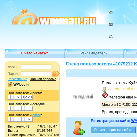
С чего начать?
Рекламодатель
Стена пользователя #1079212 
Логин:
Пароль:
Регистрация
Забыли пароль?
Пользователь:
Ky3
WMLogin
Формальный атт
Пользователей всего:
5
5
1
2
2
1
телефон еще не
Пользователей сегодня:
Место в TOP100:
11
0
Время, проведенное 
Пользователей
online
:
6
5
Регистрация на сайте
WM
Выплачено ($):
7`671`410,47
Выплат:
8`196`956
Писем прочитано:
1`025`364`188