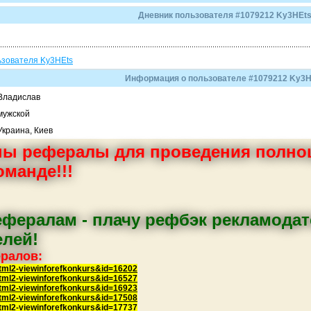
Дневник пользователя #1079212 Ky3HEt
ьзователя Ky3HEts
Информация о пользователе #1079212 Ky3H
Владислав
мужской
Украина, Киев
ы рефералы для проведения полноц
оманде!!!
ефералам - плачу рефбэк рекламода
лей!
ралов:
html2-viewinforefkonkurs&id=16202
html2-viewinforefkonkurs&id=16527
html2-viewinforefkonkurs&id=16923
html2-viewinforefkonkurs&id=17508
html2-viewinforefkonkurs&id=17737