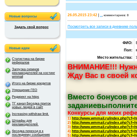
26.05.2015 23:42
|
..
,
комментариев: 8
Новые вопросы
Посмотреть все записи в дневнике пол
Задать свой вопрос
ФИО:
Новые идеи
Пол:
Место жительства:
Статистика на бирже
рефералов
ВНИМАНИЕ!!! Нужн
Загрузка скринов
рекламодателей на хостинг
Жду Вас в своей к
wmmail
Итого на бирже кредитов
Упрощение ГЕО
Вместо бонусов р
Редирект на https
заданиевыполните
ТГ канал Беседка приток
новых людей в сайт
Конкурсы для моих рефе
Increasing withdraw limit.
1)
http://www.wmmail.ru/index.php?cf=
Штрафы для
2)
http://www.wmmail.ru/index.php?cf=
рекламодателей.
3)
http://www.wmmail.ru/index.php?cf=
беседка переход в к
4)
http://www.wmmail.ru/index.php?cf=
последнему сообщению
5)
http://www.wmmail.ru/index.php?cf=