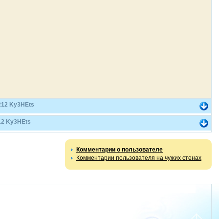
212 Ky3HEts
12 Ky3HEts
Комментарии о пользователе
Комментарии пользователя на чужих стенах