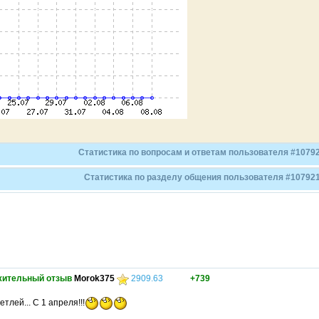
Статистика по вопросам и ответам пользователя #1079
Статистика по разделу общения пользователя #10792
жительный отзыв
Morok375
2909.63
+739
тлей... С 1 апреля!!!