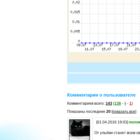
Комментарии о пользователе
Комментариев всего:
143
(
138
-
4
-
1
)
Показаны последние
20
[
показать все
]
[01.04.2016 19:03]
поло
От улыбки станет всем све