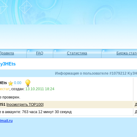
Правила
FAQ
Статистика
Биржа стат
Ky3HEts
Информация о пользователе #1079212 Ky3H
HEts
0.00
естат
, создан:
13.10.2011 18:24
 проверен.
251
[
посмотреть TOP100
]
Д
в аккаунте: 763 часа 12 минут 30 секунд
Д
mail.ru