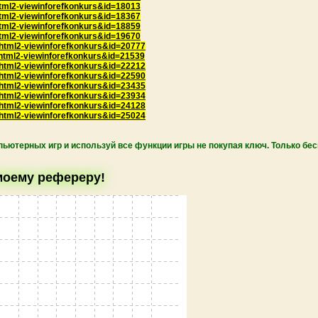
html2-viewinforefkonkurs&id=18013
html2-viewinforefkonkurs&id=18367
html2-viewinforefkonkurs&id=18859
html2-viewinforefkonkurs&id=19670
=html2-viewinforefkonkurs&id=20777
=html2-viewinforefkonkurs&id=21539
=html2-viewinforefkonkurs&id=22212
=html2-viewinforefkonkurs&id=22590
=html2-viewinforefkonkurs&id=23435
=html2-viewinforefkonkurs&id=23934
=html2-viewinforefkonkurs&id=24128
=html2-viewinforefkonkurs&id=25024
пьютерных игр и используй все функции игры не покупая ключ. Только бе
 моему рефереру!