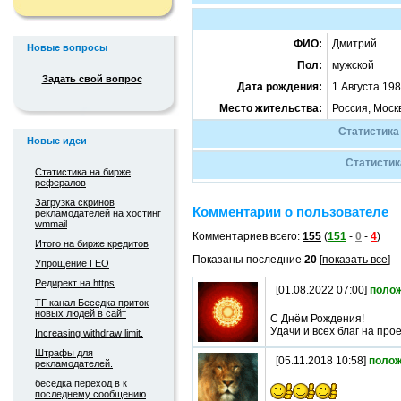
ФИО:
Дмитрий
Новые вопросы
Пол:
мужской
Задать свой вопрос
Дата рождения:
1 Августа 19
Место жительства:
Россия, Моск
Статистика
Новые идеи
Статистик
Статистика на бирже
рефералов
Загрузка скринов
Комментарии о пользователе
рекламодателей на хостинг
wmmail
Комментариев всего:
155
(
151
-
0
-
4
)
Итого на бирже кредитов
Показаны последние
20
[
показать все
]
Упрощение ГЕО
Редирект на https
[01.08.2022 07:00]
поло
ТГ канал Беседка приток
новых людей в сайт
С Днём Рождения!
Удачи и всех благ на прое
Increasing withdraw limit.
Штрафы для
[05.11.2018 10:58]
полож
рекламодателей.
беседка переход в к
последнему сообщению