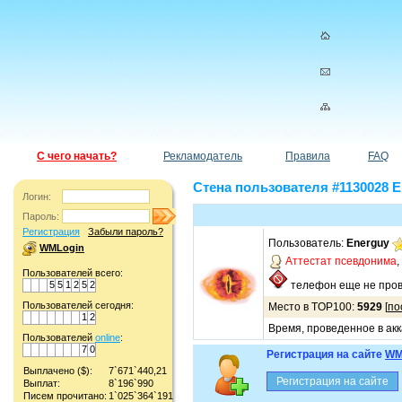
С чего начать?
Рекламодатель
Правила
FAQ
Стена пользователя #1130028 E
Логин:
Пароль:
Регистрация
Забыли пароль?
Пользователь:
Energuy
WMLogin
Аттестат псевдонима
,
Пользователей всего:
5
5
1
2
5
2
телефон еще не пров
Пользователей сегодня:
Место в TOP100:
5929
[
по
1
2
Время, проведенное в акк
Пользователей
online
:
7
0
Регистрация на сайте
WM
Выплачено ($):
7`671`440,21
Выплат:
8`196`990
Писем прочитано:
1`025`364`191