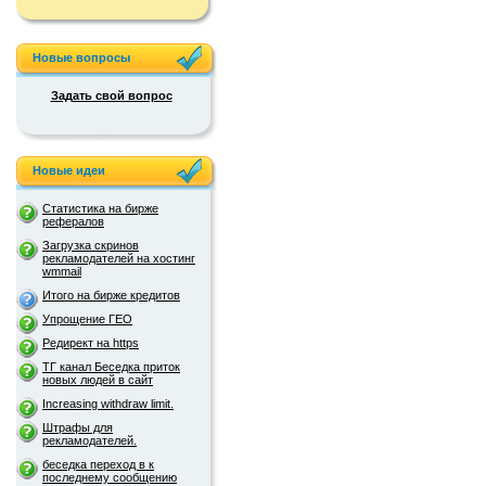
Новые вопросы
Задать свой вопрос
Новые идеи
Статистика на бирже
рефералов
Загрузка скринов
рекламодателей на хостинг
wmmail
Итого на бирже кредитов
Упрощение ГЕО
Редирект на https
ТГ канал Беседка приток
новых людей в сайт
Increasing withdraw limit.
Штрафы для
рекламодателей.
беседка переход в к
последнему сообщению