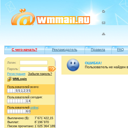
С чего начать?
Рекламодатель
Правила
FAQ
Логин:
ОШИБКА!
Пользователь не найден 
Пароль:
Регистрация
Забыли пароль?
WMLogin
Пользователей всего:
5
5
1
2
3
5
Пользователей сегодня:
1
4
Пользователей
online
:
6
0
Выплачено ($):
7`671`422,15
Выплат:
8`196`970
Писем прочитано:
1`025`364`189