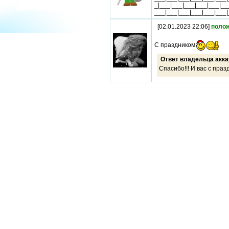
_|___|___|___|___|___|__
___|___|___|___|___|___|
[02.01.2023 22:06]
поло
С праздником
Ответ владельца акка
Спасибо!!! И вас с празд