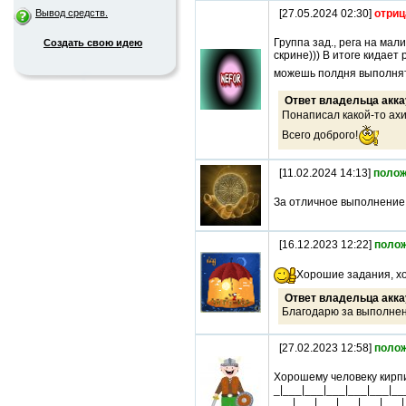
Вывод средств.
[27.05.2024 02:30]
отриц
Группа зад., рега на мал
Создать свою идею
скрине))) В итоге кидает
можешь полдня выполнять 
Ответ владельца акка
Понаписал какой-то ах
Всего доброго!
[11.02.2024 14:13]
полож
За отличное выполнение
[16.12.2023 12:22]
поло
Хорошие задания, х
Ответ владельца акка
Благодарю за выполне
[27.02.2023 12:58]
поло
Хорошему человеку кирпи
_|___|___|___|___|___|__
___|___|___|___|___|___|