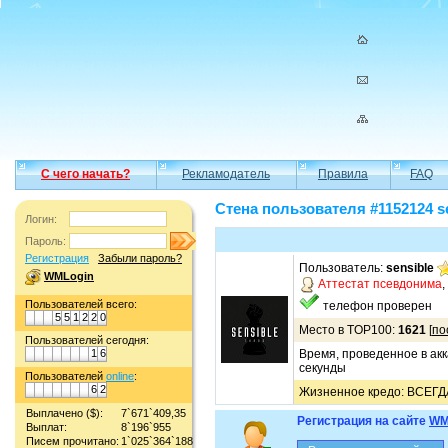
С чего начать?
Рекламодатель
Правила
FAQ
Стена пользователя #1152124 s
Логин:
Пароль:
Регистрация
Забыли пароль?
Пользователь:
sensible
WMLogin
Аттестат псевдонима
,
Пользователей всего:
телефон проверен
5
5
1
2
2
0
Место в TOP100:
1621
[
по
Пользователей сегодня:
1
6
Время, проведенное в акк
секунды
Пользователей
online
:
6
2
Жизненное кредо: ВСЕГД
Выплачено ($):
7`671`409,35
Регистрация на сайте
WM
Выплат:
8`196`955
Писем прочитано:
1`025`364`188