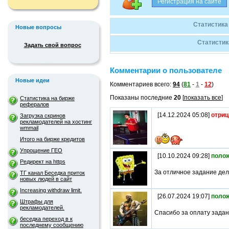
Статистика
Новые вопросы
Статистик
Задать свой вопрос
Комментарии о пользователе
Новые идеи
Комментариев всего:
94
(
81
-
1
-
12
)
Показаны последние
20
[
показать все
]
Статистика на бирже
рефералов
[14.12.2024 05:08]
отриц
Загрузка скринов
рекламодателей на хостинг
wmmail
Итого на бирже кредитов
Упрощение ГЕО
[10.10.2024 09:28]
поло
Редирект на https
За отличное задание дел
ТГ канал Беседка приток
новых людей в сайт
Increasing withdraw limit.
[26.07.2024 19:07]
поло
Штрафы для
рекламодателей.
Спасибо за оплату задан
беседка переход в к
последнему сообщению