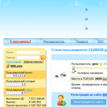
С чего начать?
Рекламодатель
Правила
FAQ
Стена пользователя #1196038 g
Логин:
Пароль:
Регистрация
Забыли пароль?
Пользователь:
geto
80
WMLogin
Формальный аттестат
Пользователей всего:
телефон проверен
5
5
1
2
1
6
Место в TOP100:
3959
[
по
Пользователей сегодня:
1
2
Время, проведенное в акк
секунд
Пользователей
online
:
8
7
Регистрация на сайте
WM
Выплачено ($):
7`671`408,86
Выплат:
8`196`953
Писем прочитано:
1`025`364`184