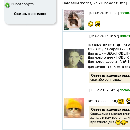
Показаны последние
20
[
показать все
]
Вывод средств.
[01.08.2018 11:31]
полож
Создать свою идею
[16.02.2017 16:57]
поло
ПОЗДРАВЛЯЮ С ДНЕМ Р
ЖЕЛАЮ:Для сердца - Л
Для души - ВДОХНОВЕН
Для нового дня - НОВЫХ
Для новой дороги - МЕ
Для жизни - ОГРОМНОГ
Ответ владельца акка
спасибо солнышко
[11.12.2016 19:46]
полож
Всего хорошего)))
Ответ владельца акка
благодарю за ваше вни
желаю и вам всего наи
приятного дня