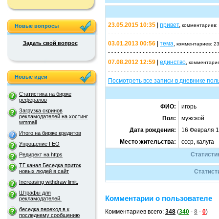
23.05.2015 10:35
|
привет
,
комментариев:
Новые вопросы
Задать свой вопрос
03.01.2013 00:56
|
тема
,
комментариев: 2
07.08.2012 12:59
|
единство
,
комментарие
Новые идеи
Посмотреть все записи в дневнике пол
Статистика на бирже
рефералов
ФИО:
игорь
Загрузка скринов
рекламодателей на хостинг
Пол:
мужской
wmmail
Дата рождения:
16 Февраля 1
Итого на бирже кредитов
Место жительства:
ссср, калуга
Упрощение ГЕО
Статистик
Редирект на https
ТГ канал Беседка приток
новых людей в сайт
Статист
Increasing withdraw limit.
Штрафы для
Комментарии о пользователе
рекламодателей.
беседка переход в к
Комментариев всего:
348
(
340
-
8
-
0
)
последнему сообщению