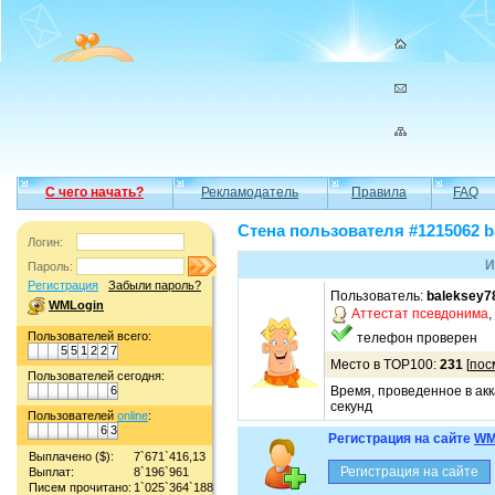
С чего начать?
Рекламодатель
Правила
FAQ
Стена пользователя #1215062 b
Логин:
И
Пароль:
Регистрация
Забыли пароль?
Пользователь:
baleksey7
WMLogin
Аттестат псевдонима
,
Пользователей всего:
телефон проверен
5
5
1
2
2
7
Место в TOP100:
231
[
пос
Пользователей сегодня:
6
Время, проведенное в акк
секунд
Пользователей
online
:
6
3
Регистрация на сайте
WM
Выплачено ($):
7`671`416,13
Выплат:
8`196`961
Писем прочитано:
1`025`364`188