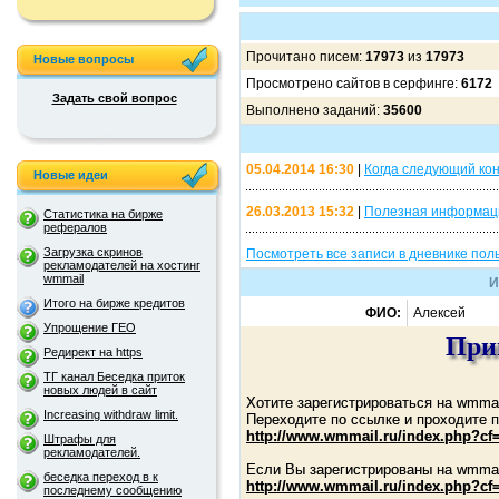
Прочитано писем:
17973
из
17973
Новые вопросы
Просмотрено сайтов в серфинге:
6172
Задать свой вопрос
Выполнено заданий:
35600
05.04.2014 16:30
|
Когда следующий ко
Новые идеи
26.03.2013 15:32
|
Полезная информац
Статистика на бирже
рефералов
Загрузка скринов
Посмотреть все записи в дневнике пол
рекламодателей на хостинг
wmmail
И
Итого на бирже кредитов
ФИО:
Алексей
Упрощение ГЕО
Прив
Редирект на https
ТГ канал Беседка приток
новых людей в сайт
Хотите зарегистрироваться на wmmai
Increasing withdraw limit.
Переходите по ссылке и проходите п
http://www.wmmail.ru/index.php?cf
Штрафы для
рекламодателей.
Если Вы зарегистрированы на wmmai
беседка переход в к
http://www.wmmail.ru/index.php?cf
последнему сообщению