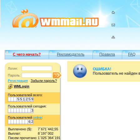
С чего начать?
Рекламодатель
Правила
FAQ
Логин:
ОШИБКА!
Пользователь не найден 
Пароль:
Регистрация
Забыли пароль?
WMLogin
Пользователей всего:
5
5
1
2
5
9
Пользователей сегодня:
3
Пользователей
online
:
6
2
Выплачено ($):
7`671`442,55
Выплат:
8`197`002
Писем прочитано:
1`025`364`191