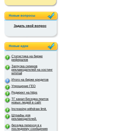
Новые вопросы
Задать свой вопрос
Новые идеи
Статистика на бирже
рефералов
Загрузка скринов
рекламодателей на хостинг
wmmail
Итого на бирже кредитов
Упрощение ГЕО
Редирект на https
ТГ канал Беседка приток
новых людей в сайт
Increasing withdraw limit.
Штрафы для
рекламодателей.
беседка переход в к
последнему сообщению