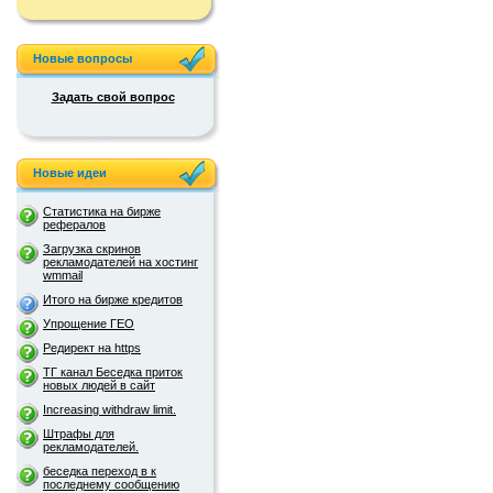
Новые вопросы
Задать свой вопрос
Новые идеи
Статистика на бирже
рефералов
Загрузка скринов
рекламодателей на хостинг
wmmail
Итого на бирже кредитов
Упрощение ГЕО
Редирект на https
ТГ канал Беседка приток
новых людей в сайт
Increasing withdraw limit.
Штрафы для
рекламодателей.
беседка переход в к
последнему сообщению