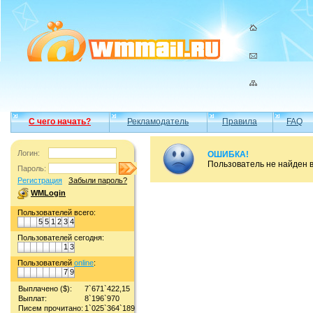
С чего начать?
Рекламодатель
Правила
FAQ
Логин:
ОШИБКА!
Пользователь не найден 
Пароль:
Регистрация
Забыли пароль?
WMLogin
Пользователей всего:
5
5
1
2
3
4
Пользователей сегодня:
1
3
Пользователей
online
:
7
9
Выплачено ($):
7`671`422,15
Выплат:
8`196`970
Писем прочитано:
1`025`364`189