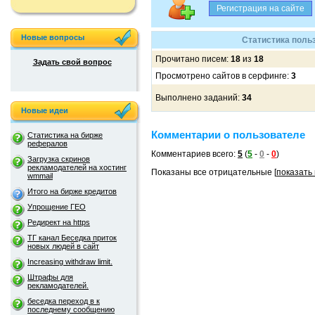
Новые вопросы
Статистика польз
Прочитано писем:
18
из
18
Задать свой вопрос
Просмотрено сайтов в серфинге:
3
Выполнено заданий:
34
Новые идеи
Комментарии о пользователе
Статистика на бирже
рефералов
Комментариев всего:
5
(
5
-
0
-
0
)
Загрузка скринов
рекламодателей на хостинг
Показаны все отрицательные [
показать
wmmail
Итого на бирже кредитов
Упрощение ГЕО
Редирект на https
ТГ канал Беседка приток
новых людей в сайт
Increasing withdraw limit.
Штрафы для
рекламодателей.
беседка переход в к
последнему сообщению