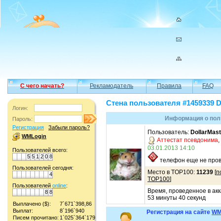
С чего начать?
Рекламодатель
Правила
FAQ
Стена пользователя #1459339 D
Логин:
Информация о поль
Пароль:
Регистрация
Забыли пароль?
Пользователь:
DollarMast
WMLogin
Аттестат псевдонима
,
03.01.2013 14:10
Пользователей всего:
5
5
1
2
0
8
телефон еще не пров
Пользователей сегодня:
Место в TOP100:
11239
[
п
4
TOP100
]
Пользователей
online
:
Время, проведенное в акк
8
8
53 минуты 40 секунд
Выплачено ($):
7`671`398,86
Выплат:
8`196`940
Регистрация на сайте
WM
Писем прочитано:
1`025`364`179