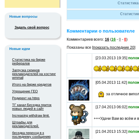
Статистика
Статистик
Новые вопросы
Задать свой вопрос
Комментарии о пользователе
Комментариев всего:
16
(
16
-
0
-
0
)
Показаны все [
показать последние 20
]
Новые идеи
[23.03.2013 19:35]
поло
Статистика на бирже
рефералов
Загрузка скринов
рекламодателей на хостинг
wmmail
[05.04.2013 11:42]
полож
Итого на бирже кредитов
Упрощение ГЕО
за отличное випо
Редирект на https
ТГ канал Беседка приток
[17.04.2013 06:02]
поло
новых людей в сайт
Increasing withdraw limit.
+++Удачи Вам во всём и вс
Штрафы для
рекламодателей.
[21.04.2013 15:32]
поло
беседка переход в к
последнему сообщению