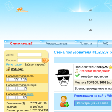
С чего начать?
Рекламодатель
Правила
FAQ
Стена пользователя #1520237 b
Логин:
Пароль:
Регистрация
Забыли пароль?
Пользователь:
beluy25
WMLogin
Аттестат псевдонима
,
Пользователей всего:
телефон проверен
5
5
1
2
5
9
Место в TOP100:
3007
[
по
Пользователей сегодня:
3
Время, проведенное в акк
Пользователей
online
:
Регистрация на сайте
WM
4
3
Выплачено ($):
7`671`441,96
Выплат:
8`197`000
Писем прочитано:
1`025`364`191