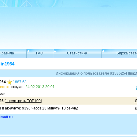
Правила
FAQ
Статистика
Биржа стат
iin1964
Информация о пользователе #1535254 Iliin1
1964
1887.68
естат
, создан:
24.02.2013 20:01
рен
26
[
посмотреть TOP100
]
Д
 в аккаунте: 9396 часов 23 минуты 13 секунд
Д
mail.ru