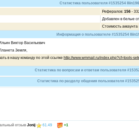
Статистика пользователя #1535254 Iliin19
Рефералов:
156
- 332
Добавлен в белые с
Стоимость аккаунта
Информация о пользователе #1535254 Iliin1
Ильин Виктор Васильевич
Планета Земля,
ать в нашу команду по этой ссылке
http://www.wmmail.ru/index.php?cf=tools-s
Статистика по вопросам и ответам пользователя #153525
Статистика по разделу общения пользователя #1535254
альный отзыв
Jonij
61.49
+1