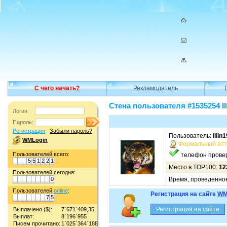
С чего начать?
Рекламодатель
Стена пользователя #1535254 Il
Логин:
Пароль:
Регистрация
Забыли пароль?
Пользователь:
Iliin
WMLogin
Формальный атт
Пользователей всего:
телефон прове
5
5
1
2
2
1
Место в TOP100:
12
Пользователей сегодня:
0
Время, проведенное
Пользователей
online
:
Регистрация на сайте
WM
7
5
Выплачено ($):
7`671`409,35
Выплат:
8`196`955
Писем прочитано:
1`025`364`188