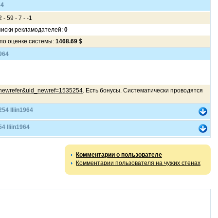
64
 - 59 - 7 - -1
писки рекламодателей:
0
 по оценке системы:
1468.69
$
964
etnewrefer&uid_newref=1535254
. Есть бонусы. Систематически проводятся
4 Iliin1964
 Iliin1964
Комментарии о пользователе
Комментарии пользователя на чужих стенах