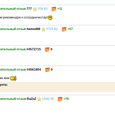
ительный отзыв
777
208.93
+11
м рекомендую к сотрудничеству!
жительный отзыв
hamed98
3725.82
+57
ительный отзыв
#4572715
0
жительный отзыв
#4561804
0
ва вам.
унта:
жительный отзыв
RaZoZ
1540.28
+78