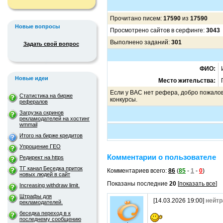
Прочитано писем:
17590
из
17590
Новые вопросы
Просмотрено сайтов в серфинге:
3043
Выполнено заданий:
301
Задать свой вопрос
ФИО:
Новые идеи
Место жительства:
Если у ВАС нет рефера, добро пожалов
Статистика на бирже
конкурсы.
рефералов
Загрузка скринов
рекламодателей на хостинг
wmmail
Итого на бирже кредитов
Упрощение ГЕО
Комментарии о пользователе
Редирект на https
ТГ канал Беседка приток
Комментариев всего:
86
(
85
-
1
-
0
)
новых людей в сайт
Показаны последние
20
[
показать все
]
Increasing withdraw limit.
Штрафы для
[14.03.2026 19:00]
нейтр
рекламодателей.
беседка переход в к
последнему сообщению