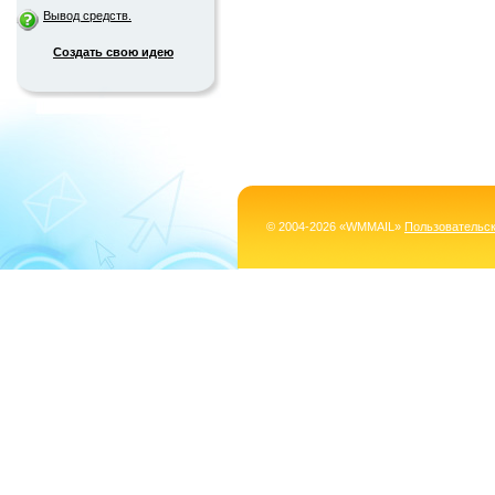
Вывод средств.
Создать свою идею
© 2004-2026 «WMMAIL»
Пользовательс