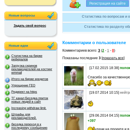
Новые вопросы
Статистика по вопросам и 
Задать свой вопрос
Статистика по разделу об
Комментарии о пользователе
Новые идеи
Комментариев всего:
3
(
2
-
1
-
0
)
Статистика на бирже
Показаны последние
3
[
показать все
]
рефералов
Загрузка скринов
[17.02.2015 18:38]
поло
рекламодателей на хостинг
wmmail
Спасибо за качественную
Итого на бирже кредитов
Упрощение ГЕО
Редирект на https
[19.07.2014 10:15]
нейтр
ТГ канал Беседка приток
новых людей в сайт
Increasing withdraw limit.
Штрафы для
[29.06.2014 04:15]
поло
рекламодателей.
+397
беседка переход в к
последнему сообщению
удачи на проекте и в