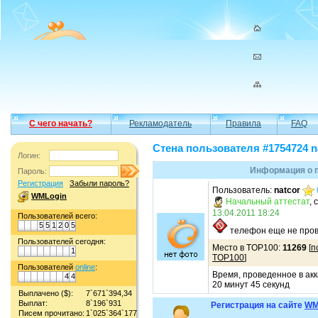
С чего начать?
Рекламодатель
Правила
FAQ
Стена пользователя #1754724 n
Логин:
Информация о п
Пароль:
Регистрация
Забыли пароль?
Пользователь:
natcor
WMLogin
Начальный аттестат
, 
13.04.2011 18:24
Пользователей всего:
5
5
1
2
0
5
телефон еще не пров
Пользователей сегодня:
Место в TOP100:
11269
[
п
1
TOP100
]
Пользователей
online
:
Время, проведенное в акк
4
4
20 минут 45 секунд
Выплачено ($):
7`671`394,34
Выплат:
8`196`931
Регистрация на сайте
WM
Писем прочитано:
1`025`364`177