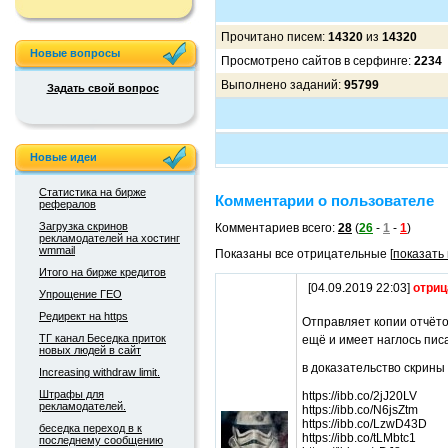
Прочитано писем:
14320
из
14320
Новые вопросы
Просмотрено сайтов в серфинге:
2234
Выполнено заданий:
95799
Задать свой вопрос
Новые идеи
Статистика на бирже
Комментарии о пользователе
рефералов
Загрузка скринов
Комментариев всего:
28
(
26
-
1
-
1
)
рекламодателей на хостинг
wmmail
Показаны все отрицательные [
показать
Итого на бирже кредитов
[04.09.2019 22:03]
отриц
Упрощение ГЕО
Редирект на https
Отправляет копии отчёто
ТГ канал Беседка приток
ещё и имеет наглось писа
новых людей в сайт
в доказательство скрины
Increasing withdraw limit.
Штрафы для
https://ibb.co/2jJ20LV
рекламодателей.
https://ibb.co/N6jsZtm
https://ibb.co/LzwD43D
беседка переход в к
https://ibb.co/tLMbtc1
последнему сообщению