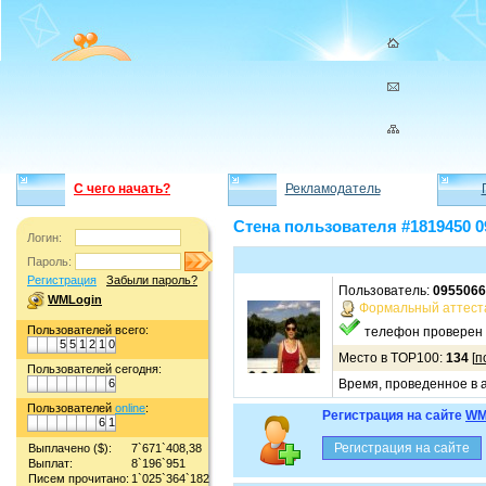
С чего начать?
Рекламодатель
Стена пользователя #1819450 0
Логин:
Пароль:
Регистрация
Забыли пароль?
Пользователь:
0955066
WMLogin
Формальный аттест
Пользователей всего:
телефон проверен
5
5
1
2
1
0
Место в TOP100:
134
[
п
Пользователей сегодня:
6
Время, проведенное в а
Пользователей
online
:
Регистрация на сайте
WM
6
1
Выплачено ($):
7`671`408,38
Выплат:
8`196`951
Писем прочитано:
1`025`364`182