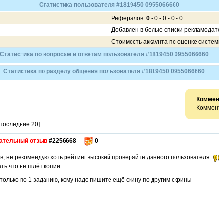
Статистика пользователя #1819450 0955066660
Рефералов:
0
- 0 - 0 - 0 - 0
Добавлен в белые списки рекламодат
Стоимость аккаунта по оценке систе
Статистика по вопросам и ответам пользователя #1819450 0955066660
Статистика по разделу общения пользователя #1819450 0955066660
Коммен
Коммент
 последние 20
]
ательный отзыв
#2256668
0
в, не рекомендую хоть рейтинг высокий проверяйте данного пользователя.
ть что не шлёт копии.
 только по 1 заданию, кому надо пишите ещё скину по другим скрины