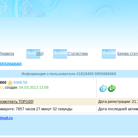
Правила
FAQ
Статистика
Биржа стат
955066660
Информация о пользователе #1819450 0955066660
660
6488.56
ат
, создан:
04.03.2013 13:06
осмотреть TOP100
]
Дата регистрации: 21.
ккаунте: 7857 часов 27 минут 32 секунды
Дата последней актив
mail.ru