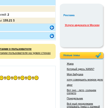
елей:
2
Реклама
мы:
155.21
$
Услуги авдоката в Москве
тарии о пользователе
арии пользователя на чужих стенах
Новые темы
Жара
Который здесь XANN?
Моя бабушка
хочу совершить мокрое дело
algor
Вот оно - лето, солнцем
согрето
Понедельник
Всё ещё продолжаем
открывать темы с халявой