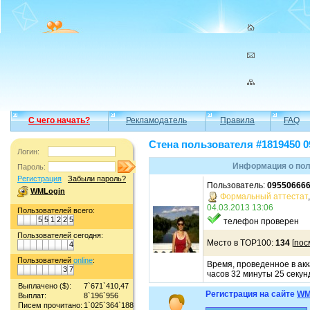
С чего начать?
Рекламодатель
Правила
FAQ
Стена пользователя #1819450 0
Логин:
Информация о пол
Пароль:
Регистрация
Забыли пароль?
Пользователь:
09550666
WMLogin
Формальный аттестат
04.03.2013 13:06
Пользователей всего:
5
5
1
2
2
5
телефон проверен
Пользователей сегодня:
Место в TOP100:
134
[
пос
4
Пользователей
online
:
Время, проведенное в акк
3
7
часов 32 минуты 25 секун
Выплачено ($):
7`671`410,47
Регистрация на сайте
WM
Выплат:
8`196`956
Писем прочитано:
1`025`364`188