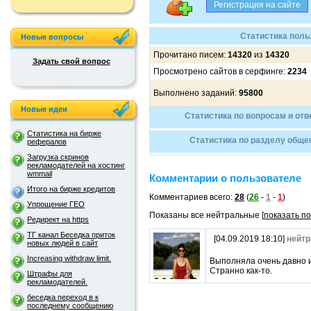
Статистика поль
Новые вопросы
Прочитано писем:
14320
из
14320
Задать свой вопрос
Просмотрено сайтов в серфинге:
2234
Выполнено заданий:
95800
Новые идеи
Статистика по вопросам и от
Статистика на бирже
Статистика по разделу обще
рефералов
Загрузка скринов
рекламодателей на хостинг
wmmail
Комментарии о пользователе
Итого на бирже кредитов
Комментариев всего:
28
(
26
-
1
-
1
)
Упрощение ГЕО
Показаны все нейтральные [
показать п
Редирект на https
ТГ канал Беседка приток
[04.09.2019 18:10]
нейтр
новых людей в сайт
Increasing withdraw limit.
Выполняла очень давно и 
Странно как-то.
Штрафы для
рекламодателей.
беседка переход в к
последнему сообщению