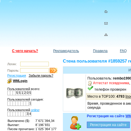
С чего начать?
Рекламодатель
Правила
FAQ
Стена пользователя #1859257 
Логин:
И
Пароль:
Регистрация
Забыли пароль?
Пользователь:
rembo199
WMLogin
Аттестат псевдонима
,
Пользователей всего:
телефон проверен
5
5
1
2
0
5
Место в TOP100:
4793
[
по
Пользователей сегодня:
1
Время, проведенное в акк
секунда
Пользователей
online
:
3
4
Регистрация на сайте
WM
Выплачено ($):
7`671`394,34
Выплат:
8`196`931
Писем прочитано:
1`025`364`177