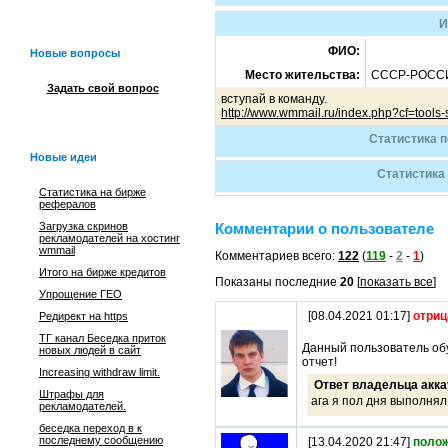
И
ФИО:
Новые вопросы
Место жительства:
СССР-РОСС
Задать свой вопрос
вступай в команду.
http://www.wmmail.ru/index.php?cf=tool
Статистика 
Новые идеи
Статистика
Статистика на бирже
рефералов
Загрузка скринов
Комментарии о пользователе
рекламодателей на хостинг
wmmail
Комментариев всего:
122
(
119
-
2
-
1
)
Итого на бирже кредитов
Показаны последние
20
[
показать все
]
Упрощение ГЕО
[08.04.2021 01:17]
отриц
Редирект на https
ТГ канал Беседка приток
Данный пользователь обу
новых людей в сайт
отчет!
Increasing withdraw limit.
Ответ владельца акка
Штрафы для
ага я пол дня выполнял
рекламодателей.
беседка переход в к
последнему сообщению
[13.04.2020 21:47]
поло