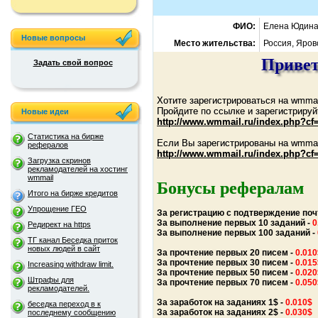
ФИО:
Елена Юдин
Новые вопросы
Место жительства:
Россия, Яров
Приветс
Задать свой вопрос
Хотите зарегистрироваться на wmmai
Пройдите по ссылке и зарегистрируй
Новые идеи
http://www.wmmail.ru/index.php?cf
Статистика на бирже
Если Вы зарегистрированы на wmmail
рефералов
http://www.wmmail.ru/index.php?cf
Загрузка скринов
рекламодателей на хостинг
wmmail
Бонусы рефералам
Итого на бирже кредитов
Упрощение ГЕО
За регистрацию с подтверждение поч
За выполнение первых 10 заданий -
0
Редирект на https
За выполнение первых 100 заданий -
ТГ канал Беседка приток
новых людей в сайт
За прочтение первых 20 писем -
0.010
За прочтение первых 30 писем -
0.015
Increasing withdraw limit.
За прочтение первых 50 писем -
0.020
Штрафы для
За прочтение первых 70 писем -
0.050
рекламодателей.
За заработок на заданиях 1$ -
0.010$
беседка переход в к
За заработок на заданиях 2$ -
0.030$
последнему сообщению