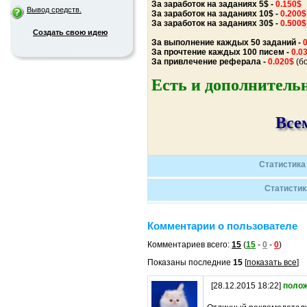
За заработок на заданиях 5$ -
0.150$
Вывод средств.
За заработок на заданиях 10$ -
0.200$
За заработок на заданиях 30$ -
0.500$
Создать свою идею
За выполнение каждых 50 заданий -
За прочтение каждых 100 писем -
0.0
За привлечение реферала -
0.020$
(б
Есть и дополнитель
Все
Статистика
Статистик
Комментарии о пользователе
Комментариев всего:
15
(
15
-
0
-
0
)
Показаны последние
15
[
показать все
]
[28.12.2015 18:22]
поло