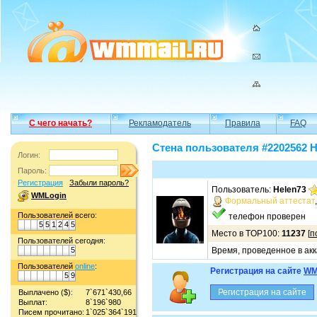
С чего начать?
Рекламодатель
Правила
FAQ
Стена пользователя #2202562 H
Логин:
Пароль:
Регистрация
Забыли пароль?
Пользователь:
Helen73
WMLogin
Формальный аттестат
Пользователей всего:
телефон проверен
5
5
1
2
4
5
Место в TOP100:
11237
[
п
Пользователей сегодня:
5
Время, проведенное в акк
Пользователей
online
:
Регистрация на сайте
WM
5
9
Выплачено ($):
7`671`430,66
Выплат:
8`196`980
Писем прочитано:
1`025`364`191