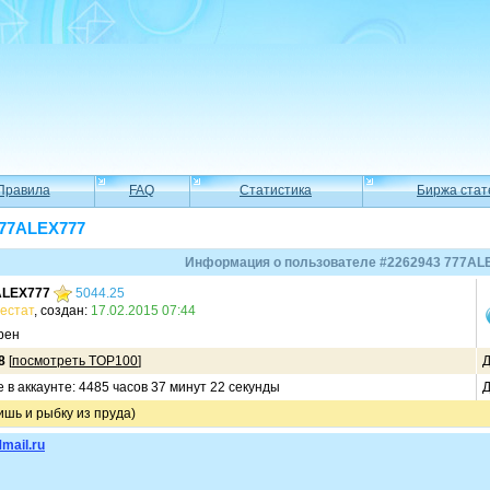
Правила
FAQ
Статистика
Биржа стат
777ALEX777
Информация о пользователе #2262943 777AL
ALEX777
5044.25
естат
, создан:
17.02.2015 07:44
рен
8
[
посмотреть TOP100
]
Д
 в аккаунте: 4485 часов 37 минут 22 секунды
Д
ишь и рыбку из пруда)
mail.ru