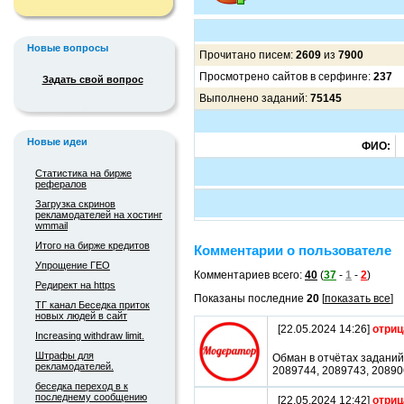
Новые вопросы
Прочитано писем:
2609
из
7900
Просмотрено сайтов в серфинге:
237
Задать свой вопрос
Выполнено заданий:
75145
Новые идеи
ФИО:
Статистика на бирже
рефералов
Загрузка скринов
рекламодателей на хостинг
wmmail
Итого на бирже кредитов
Комментарии о пользователе
Упрощение ГЕО
Комментариев всего:
40
(
37
-
1
-
2
)
Редирект на https
Показаны последние
20
[
показать все
]
ТГ канал Беседка приток
новых людей в сайт
[22.05.2024 14:26]
отриц
Increasing withdraw limit.
Штрафы для
Обман в отчётах заданий
рекламодателей.
2089744, 2089743, 20890
беседка переход в к
последнему сообщению
[22.05.2024 12:42]
отриц