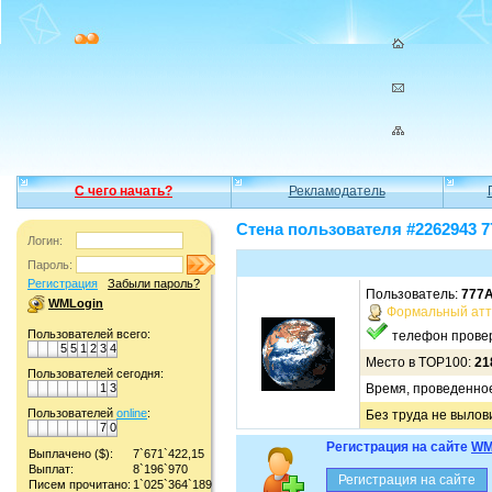
С чего начать?
Рекламодатель
Стена пользователя #2262943 
Логин:
Пароль:
Регистрация
Забыли пароль?
Пользователь:
777
WMLogin
Формальный атт
Пользователей всего:
телефон прове
5
5
1
2
3
4
Место в TOP100:
21
Пользователей сегодня:
1
3
Время, проведенное
Пользователей
online
:
Без труда не вылов
7
0
Регистрация на сайте
WM
Выплачено ($):
7`671`422,15
Выплат:
8`196`970
Писем прочитано:
1`025`364`189