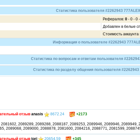
Статистика пользователя #2262943 777ALE
Рефералов:
0
- 0 - 0 -
Добавлен в белые с
Стоимость аккаунта
Информация о пользователе #2262943 777AL
Статистика по вопросам и ответам пользователя #22629
Статистика по разделу общения пользователя #226294
ательный отзыв
anasis
8672.24
+2173
 2081602, 2089289, 2089288, 2088187, 2089253, 2089946, 2089946, 2089949, 
65, 2089068, 2089000, 2088878, 2081600, 2084216, 2088771, 2081599, 208874
ательный отзыв
tori
20654.59
+345