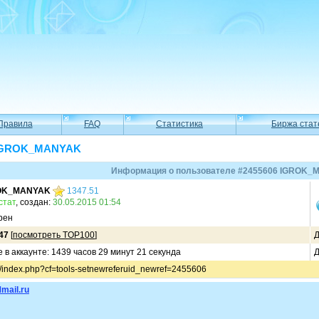
Правила
FAQ
Статистика
Биржа стат
6 IGROK_MANYAK
Информация о пользователе #2455606 IGROK
OK_MANYAK
1347.51
стат
, создан:
30.05.2015 01:54
рен
47
[
посмотреть TOP100
]
Д
в аккаунте: 1439 часов 29 минут 21 секунда
Д
u/index.php?cf=tools-setnewreferuid_newref=2455606
mail.ru