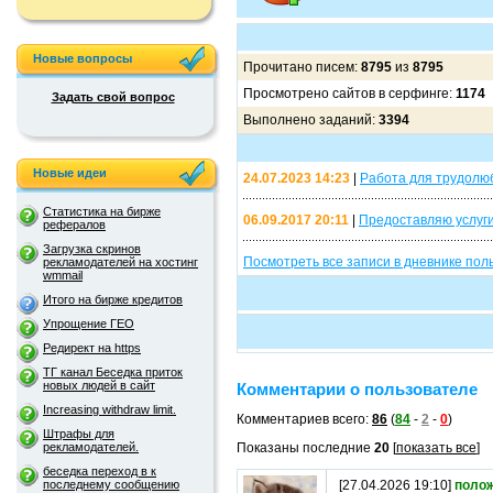
Новые вопросы
Прочитано писем:
8795
из
8795
Просмотрено сайтов в серфинге:
1174
Задать свой вопрос
Выполнено заданий:
3394
Новые идеи
24.07.2023 14:23
|
Работа для трудолюб
Статистика на бирже
06.09.2017 20:11
|
Предоставляю услуги
рефералов
Загрузка скринов
Посмотреть все записи в дневнике п
рекламодателей на хостинг
wmmail
Итого на бирже кредитов
Упрощение ГЕО
Редирект на https
ТГ канал Беседка приток
новых людей в сайт
Комментарии о пользователе
Increasing withdraw limit.
Комментариев всего:
86
(
84
-
2
-
0
)
Штрафы для
рекламодателей.
Показаны последние
20
[
показать все
]
беседка переход в к
последнему сообщению
[27.04.2026 19:10]
поло