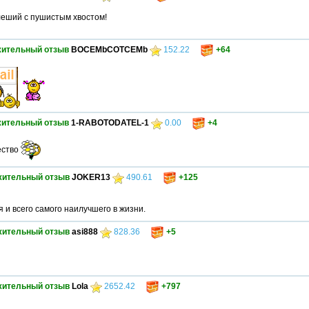
леший с пушистым хвостом!
ительный отзыв
BOCEMbCOTCEMb
152.22
+64
ительный отзыв
1-RABOTODATEL-1
0.00
+4
ество
жительный отзыв
JOKER13
490.61
+125
 и всего самого наилучшего в жизни.
жительный отзыв
asi888
828.36
+5
жительный отзыв
Lola
2652.42
+797