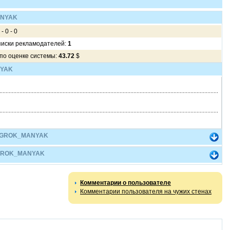
ANYAK
 - 0 - 0
писки рекламодателей:
1
 по оценке системы:
43.72
$
NYAK
6 IGROK_MANYAK
 IGROK_MANYAK
Комментарии о пользователе
Комментарии пользователя на чужих стенах