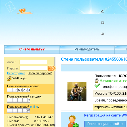
С чего начать?
Рекламодатель
Стена пользователя #245560
Логин:
Пароль:
Регистрация
Забыли пароль?
Пользователь:
IGR
WMLogin
Начальный атте
Пользователей всего:
телефон прове
5
5
1
2
2
4
Место в TOP100:
21
Пользователей сегодня:
3
Время, проведенное 
Пользователей
online
:
http://www.wmmail.r
5
8
Регистрация на сайте
WM
Выплачено ($):
7`671`410,47
Выплат:
8`196`956
Писем прочитано:
1`025`364`188